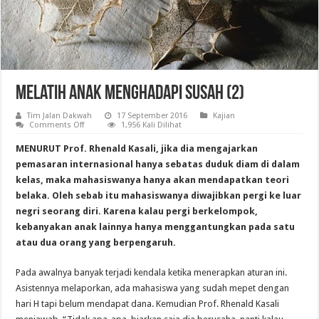
Melatih Anak Menghadapi Susah (2)
Tim Jalan Dakwah
17 September 2016
Kajian
on
Comments Off
1,956 Kali Dilihat
Melatih
Anak
MENURUT Prof. Rhenald Kasali, jika dia mengajarkan
Menghadapi
Susah
pemasaran internasional hanya sebatas duduk diam di dalam
(2)
kelas, maka mahasiswanya hanya akan mendapatkan teori
belaka. Oleh sebab itu mahasiswanya diwajibkan pergi ke luar
negri seorang diri. Karena kalau pergi berkelompok,
kebanyakan anak lainnya hanya menggantungkan pada satu
atau dua orang yang berpengaruh.
Pada awalnya banyak terjadi kendala ketika menerapkan aturan ini.
Asistennya melaporkan, ada mahasiswa yang sudah mepet dengan
hari H tapi belum mendapat dana. Kemudian Prof. Rhenald Kasali