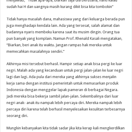
menjawab, “Tidak apa-apa, biarkan saja dia berusaha, nanti kalau
sudah hai H dan uangnya masih kurang dikit bisa kita tombokin”
Tidak hanya masalah dana, mahasiswa yang dari keluarga berada pun
juga menghadapi kendala lain. Ada yang tersesat, salah alamat dan
badannya nyaris membeku karena saat itu musim dingin. Orang tua
pun banyak yang komplain. Namun Prof. Rhenald Kasali mengatakan,
“Biarkan, beri anak itu waktu. Jangan rampas hak mereka untuk
memecahkan masalahnya sendiri.”
Akhirnya misi tersebut berhasil. Hampir setiap anak bisa pergi ke luar
negri. Malah ada yang kecanduan untuk pergi jalan-jalan ke luar negri
lagi dan lagi. Ada pula dari mereka yang akhirnya sukses menjalin
kerja sama dengan institusi pemerintah untuk memasarkan produk
Indonesia dengan menggelar lapak pameran di berbagai Negara.
Jadi mereka bisa bekerja sambil jalan-jalan. Sekembalinya dari luar
negri anak- anak itu nampak lebih percaya diri. Mereka nampak lebih
percaya diri karena telah berhasil menyelesaikan kesulitan terbesarnya
seorang diri.
Mungkin kebanyakan kita tidak sadar jika kita kerap kali mengkerdilkan