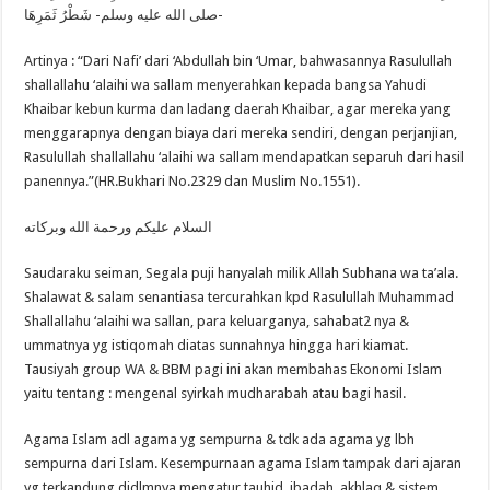
-صلى الله عليه وسلم- شَطْرُ ثَمَرِهَا
Artinya : “Dari Nafi’ dari ‘Abdullah bin ‘Umar, bahwasannya Rasulullah
shallallahu ‘alaihi wa sallam menyerahkan kepada bangsa Yahudi
Khaibar kebun kurma dan ladang daerah Khaibar, agar mereka yang
menggarapnya dengan biaya dari mereka sendiri, dengan perjanjian,
Rasulullah shallallahu ‘alaihi wa sallam mendapatkan separuh dari hasil
panennya.”(HR.Bukhari No.2329 dan Muslim No.1551).
السلام عليكم ورحمة الله وبركاته
Saudaraku seiman, Segala puji hanyalah milik Allah Subhana wa ta’ala.
Shalawat & salam senantiasa tercurahkan kpd Rasulullah Muhammad
Shallallahu ‘alaihi wa sallan, para keluarganya, sahabat2 nya &
ummatnya yg istiqomah diatas sunnahnya hingga hari kiamat.
Tausiyah group WA & BBM pagi ini akan membahas Ekonomi Islam
yaitu tentang : mengenal syirkah mudharabah atau bagi hasil.
Agama Islam adl agama yg sempurna & tdk ada agama yg lbh
sempurna dari Islam. Kesempurnaan agama Islam tampak dari ajaran
yg terkandung didlmnya mengatur tauhid, ibadah, akhlaq & sistem