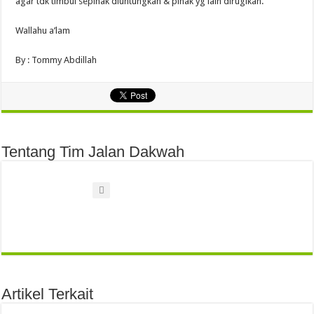
agar tdk timbul sepihak diuntungkan & pihak yg lain dirugikan.
Wallahu a’lam
By : Tommy Abdillah
Tentang Tim Jalan Dakwah
Artikel Terkait