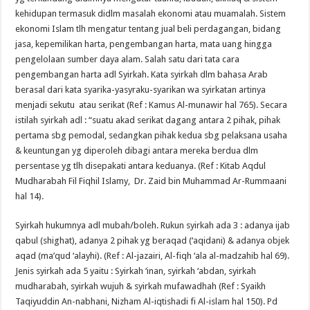
kehidupan termasuk didlm masalah ekonomi atau muamalah. Sistem
ekonomi Islam tlh mengatur tentang jual beli perdagangan, bidang
jasa, kepemilikan harta, pengembangan harta, mata uang hingga
pengelolaan sumber daya alam. Salah satu dari tata cara
pengembangan harta adl Syirkah. Kata syirkah dlm bahasa Arab
berasal dari kata syarika-yasyraku-syarikan wa syirkatan artinya
menjadi sekutu atau serikat (Ref : Kamus Al-munawir hal 765). Secara
istilah syirkah adl : “suatu akad serikat dagang antara 2 pihak, pihak
pertama sbg pemodal, sedangkan pihak kedua sbg pelaksana usaha
& keuntungan yg diperoleh dibagi antara mereka berdua dlm
persentase yg tlh disepakati antara keduanya. (Ref : Kitab Aqdul
Mudharabah Fil Fiqhil Islamy, Dr. Zaid bin Muhammad Ar-Rummaani
hal 14).
Syirkah hukumnya adl mubah/boleh. Rukun syirkah ada 3 : adanya ijab
qabul (shighat), adanya 2 pihak yg beraqad (‘aqidani) & adanya objek
aqad (ma’qud ‘alayhi). (Ref : Al-jazairi, Al-fiqh ‘ala al-madzahib hal 69).
Jenis syirkah ada 5 yaitu : Syirkah ‘inan, syirkah ‘abdan, syirkah
mudharabah, syirkah wujuh & syirkah mufawadhah (Ref : Syaikh
Taqiyuddin An-nabhani, Nizham Al-iqtishadi fi Al-islam hal 150). Pd