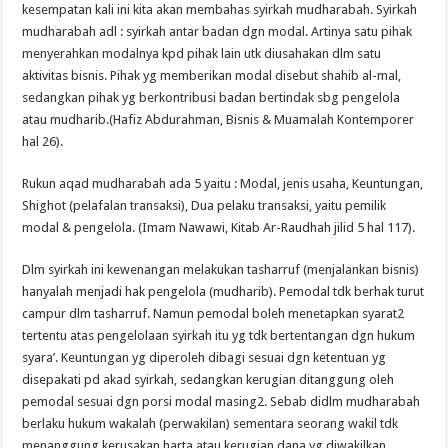
kesempatan kali ini kita akan membahas syirkah mudharabah. Syirkah
mudharabah adl : syirkah antar badan dgn modal. Artinya satu pihak
menyerahkan modalnya kpd pihak lain utk diusahakan dlm satu
aktivitas bisnis. Pihak yg memberikan modal disebut shahib al-mal,
sedangkan pihak yg berkontribusi badan bertindak sbg pengelola
atau mudharib.(Hafiz Abdurahman, Bisnis & Muamalah Kontemporer
hal 26).
Rukun aqad mudharabah ada 5 yaitu : Modal, jenis usaha, Keuntungan,
Shighot (pelafalan transaksi), Dua pelaku transaksi, yaitu pemilik
modal & pengelola. (Imam Nawawi, Kitab Ar-Raudhah jilid 5 hal 117).
Dlm syirkah ini kewenangan melakukan tasharruf (menjalankan bisnis)
hanyalah menjadi hak pengelola (mudharib). Pemodal tdk berhak turut
campur dlm tasharruf. Namun pemodal boleh menetapkan syarat2
tertentu atas pengelolaan syirkah itu yg tdk bertentangan dgn hukum
syara’. Keuntungan yg diperoleh dibagi sesuai dgn ketentuan yg
disepakati pd akad syirkah, sedangkan kerugian ditanggung oleh
pemodal sesuai dgn porsi modal masing2. Sebab didlm mudharabah
berlaku hukum wakalah (perwakilan) sementara seorang wakil tdk
menanggung kerusakan harta atau kerugian dana yg diwakilkan