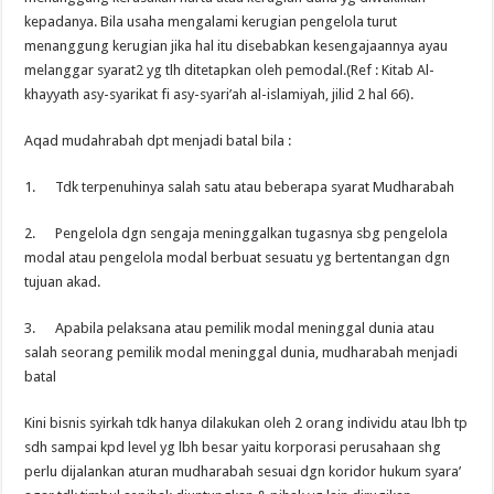
kepadanya. Bila usaha mengalami kerugian pengelola turut
menanggung kerugian jika hal itu disebabkan kesengajaannya ayau
melanggar syarat2 yg tlh ditetapkan oleh pemodal.(Ref : Kitab Al-
khayyath asy-syarikat fi asy-syari’ah al-islamiyah, jilid 2 hal 66).
Aqad mudahrabah dpt menjadi batal bila :
1. Tdk terpenuhinya salah satu atau beberapa syarat Mudharabah
2. Pengelola dgn sengaja meninggalkan tugasnya sbg pengelola
modal atau pengelola modal berbuat sesuatu yg bertentangan dgn
tujuan akad.
3. Apabila pelaksana atau pemilik modal meninggal dunia atau
salah seorang pemilik modal meninggal dunia, mudharabah menjadi
batal
Kini bisnis syirkah tdk hanya dilakukan oleh 2 orang individu atau lbh tp
sdh sampai kpd level yg lbh besar yaitu korporasi perusahaan shg
perlu dijalankan aturan mudharabah sesuai dgn koridor hukum syara’