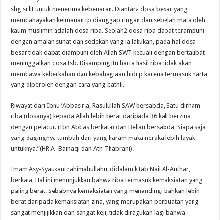
shg sulit untuk menerima kebenaran. Diantara dosa besar yang
membahayakan keimanan tp dianggap ringan dan sebelah mata oleh
kaum muslimin adalah dosa riba. Seolah2 dosa riba dapat terampuni
dengan amalan sunat dan sedekah yang ia lakukan, pada hal dosa
besar tidak dapat diampuni oleh Allah SWT kecuali dengan bertaubat
meninggalkan dosa tsb. Disamping itu harta hasil riba tidak akan
membawa keberkahan dan kebahagiaan hidup karena termasuk harta
yang diperoleh dengan cara yang bathil.
Riwayat dari Ibnu ’Abbas r.a, Rasulullah SAW bersabda, Satu dirham
riba (dosanya) kepada Allah lebih berat daripada 36 kali berzina
dengan pelacur. (Ibn Abbas berkata) dan Beliau bersabda, Siapa saja
yang dagingnya tumbuh dari yang haram maka neraka lebih layak
untuknya.”(HR.Al-Baihaqi dan Ath-Thabrani).
Imam Asy-Syaukani rahimahullahu, didalam kitab Nail Al-Authar,
berkata, Hal ini menunjukkan bahwa riba termasuk kemaksiatan yang
paling berat. Sebabnya kemaksiatan yang menandingi bahkan lebih
berat daripada kemaksiatan zina, yang merupakan perbuatan yang
sangat menjijikkan dan sangat keji, tidak diragukan lagi bahwa