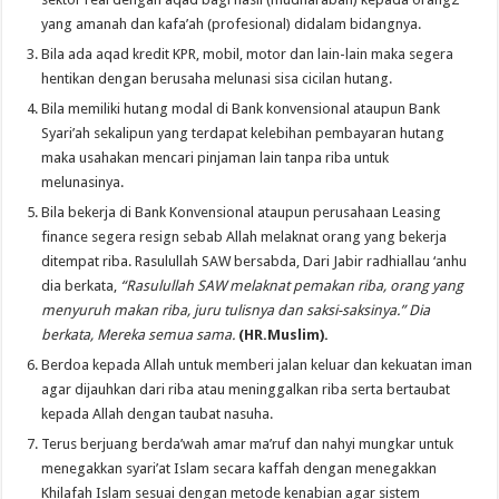
yang amanah dan kafa’ah (profesional) didalam bidangnya.
Bila ada aqad kredit KPR, mobil, motor dan lain-lain maka segera
hentikan dengan berusaha melunasi sisa cicilan hutang.
Bila memiliki hutang modal di Bank konvensional ataupun Bank
Syari’ah sekalipun yang terdapat kelebihan pembayaran hutang
maka usahakan mencari pinjaman lain tanpa riba untuk
melunasinya.
Bila bekerja di Bank Konvensional ataupun perusahaan Leasing
finance segera resign sebab Allah melaknat orang yang bekerja
ditempat riba. Rasulullah SAW bersabda, Dari Jabir radhiallau ‘anhu
dia berkata,
“Rasulullah SAW melaknat pemakan riba, orang yang
menyuruh makan riba, juru tulisnya dan saksi-saksinya.” Dia
berkata, Mereka semua sama.
(HR.Muslim).
Berdoa kepada Allah untuk memberi jalan keluar dan kekuatan iman
agar dijauhkan dari riba atau meninggalkan riba serta bertaubat
kepada Allah dengan taubat nasuha.
Terus berjuang berda’wah amar ma’ruf dan nahyi mungkar untuk
menegakkan syari’at Islam secara kaffah dengan menegakkan
Khilafah Islam sesuai dengan metode kenabian agar sistem