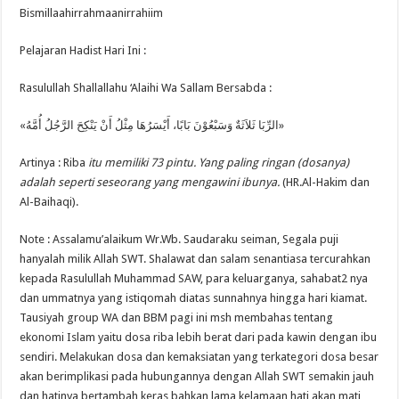
Riba
Bismillaahirrahmaanirrahiim
Lebih
Berat
Dari
Pelajaran Hadist Hari Ini :
Kawin
Dengan
Ibu
Rasulullah Shallallahu ‘Alaihi Wa Sallam Bersabda :
Sendiri
«الرِّبَا ثَلاَثَةٌ وَسَبْعُوْنَ بَابًا، أَيْسَرُهَا مِثْلُ أَنْ يَنْكِحَ الرَّجُلُ أُمَّهُ»
Artinya : Riba
itu memiliki 73 pintu. Yang paling ringan (dosanya)
adalah seperti seseorang yang mengawini ibunya.
(HR.Al-Hakim dan
Al-Baihaqi).
Note : Assalamu’alaikum Wr.Wb. Saudaraku seiman, Segala puji
hanyalah milik Allah SWT. Shalawat dan salam senantiasa tercurahkan
kepada Rasulullah Muhammad SAW, para keluarganya, sahabat2 nya
dan ummatnya yang istiqomah diatas sunnahnya hingga hari kiamat.
Tausiyah group WA dan BBM pagi ini msh membahas tentang
ekonomi Islam yaitu dosa riba lebih berat dari pada kawin dengan ibu
sendiri. Melakukan dosa dan kemaksiatan yang terkategori dosa besar
akan berimplikasi pada hubungannya dengan Allah SWT semakin jauh
dan hatinya bertambah keras bahkan lama kelamaan hati akan mati