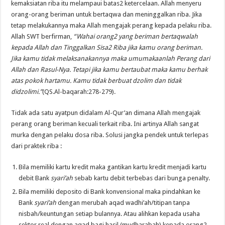
kemaksiatan riba itu melampaui batas2 ketercelaan. Allah menyeru
orang-orang beriman untuk bertaqwa dan meninggalkan riba. Jika
tetap melakukannya maka Allah mengajak perang kepada pelaku riba.
Allah SWT berfirman,
“Wahai orang2 yang beriman bertaqwalah
kepada Allah dan Tinggalkan Sisa2 Riba jika kamu orang beriman.
Jika kamu tidak melaksanakannya maka umumakaanlah Perang dari
Allah dan Rasul-Nya. Tetapi jika kamu bertaubat maka kamu berhak
atas pokok hartamu. Kamu tidak berbuat dzolim dan tidak
didzolimi.”
(QS.Al-baqarah:278-279).
Tidak ada satu ayatpun didalam Al-Qur’an dimana Allah mengajak
perang orang beriman kecuali terkait riba. Ini artinya Allah sangat
murka dengan pelaku dosa riba. Solusi jangka pendek untuk terlepas
dari praktek riba :
Bila memiliki kartu kredit maka gantikan kartu kredit menjadi kartu
debit Bank
syari’ah
sebab kartu debit terbebas dari bunga penalty.
Bila memiliki deposito di Bank konvensional maka pindahkan ke
Bank
syari’ah
dengan merubah aqad wadhi’ah/titipan tanpa
nisbah/keuntungan setiap bulannya. Atau alihkan kepada usaha
sektor real dengan aqad bagi hasil (mudharabah) kepada orang2