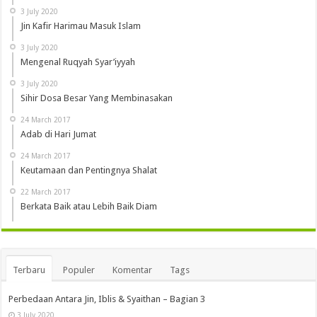
3 July 2020
Jin Kafir Harimau Masuk Islam
3 July 2020
Mengenal Ruqyah Syar’iyyah
3 July 2020
Sihir Dosa Besar Yang Membinasakan
24 March 2017
Adab di Hari Jumat
24 March 2017
Keutamaan dan Pentingnya Shalat
22 March 2017
Berkata Baik atau Lebih Baik Diam
Terbaru
Populer
Komentar
Tags
Perbedaan Antara Jin, Iblis & Syaithan – Bagian 3
3 July 2020