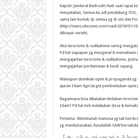
Kapolri Jenderal Badrodin Haiti saat rapat k
menyatakan, Semua itu adl pendukung ISIS, b
sama lain kontak, tp semua yg di sini dan P
(http://news.okezone.com/read/2016/01/16
dibiayai-suriah).
Aksi terorisme & radikalisme sering mengata
Pd hal siapapun yg mengenal & memahami aj
mengajarkan terorisme & radikalisme. Justru
mengajarkan perdamaian & kasih sayang.
Walaupun demikian opini & propaganda yg 
ajaran Islam dgn target pembentukan opini p
Bagaimana bisa dikatakan tindakan teroris
Islam? Pd hal mrk melakukan dosa & kemaksi
Pertama : Membunuh manusia yg tak berdos
yg membinasakan. Rasulullah SAW bersabda