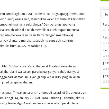
atu hukum) bagi Bani Israil, bahwa: “Barangsiapa yg membunuh
Te
membunuh) orang lain, atau bukan karena membuat kerusakan
membunuh manusia seluruhnya.” Dan barangsiapa yang
Perb
ka seolah-olah dia telah memelihara kehidupan manusia
3 
 kepada mereka rasul-rasul Kami dengan (membawa)
Perb
banyak diantara mereka sesudah itu sungguh-sungguh
3 
imuka bumi.(QS.Al-Maa’idah :32).
Perb
3 
Jin 
k Allah Subhana wa ta’ala. Shalawat & salam senantiasa
3 
lahu ‘alaihi wa sallan, para keluarganya, sahabat2 nya &
Jin 
ngga hari kiamat. Tausiyah group WA & BBM pagi ini akan
3 
jihad tetapi kejahatan.
asional, Tindakan terorisme kembali terjadi di Indonesia dgn
is pagi, 14 January 2016 di Plaza Sarinah Jl.Thamrin Jakpus.
8 orang tewas dgn 4 korban tewas merupakan pelaku teror.