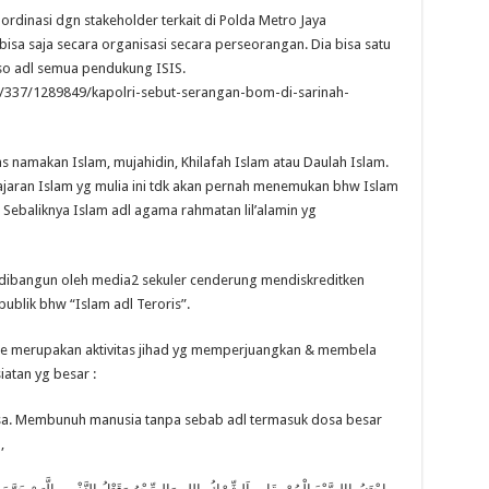
oordinasi dgn stakeholder terkait di Polda Metro Jaya
isa saja secara organisasi secara perseorangan. Dia bisa satu
oso adl semua pendukung ISIS.
/337/1289849/kapolri-sebut-serangan-bom-di-sarinah-
s namakan Islam, mujahidin, Khilafah Islam atau Daulah Islam.
aran Islam yg mulia ini tdk akan pernah menemukan bhw Islam
 Sebaliknya Islam adl agama rahmatan lil’alamin yg
dibangun oleh media2 sekuler cenderung mendiskreditken
ublik bhw “Islam adl Teroris”.
me merupakan aktivitas jihad yg memperjuangkan & membela
atan yg besar :
a. Membunuh manusia tanpa sebab adl termasuk dosa besar
,