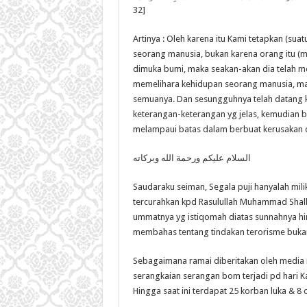
32]
Artinya : Oleh karena itu Kami tetapkan (su
seorang manusia, bukan karena orang itu (
dimuka bumi, maka seakan-akan dia telah 
memelihara kehidupan seorang manusia, ma
semuanya. Dan sesungguhnya telah datang
keterangan-keterangan yg jelas, kemudian 
melampaui batas dalam berbuat kerusakan d
السلام عليكم ورحمة الله وبركاته
Saudaraku seiman, Segala puji hanyalah mili
tercurahkan kpd Rasulullah Muhammad Shallal
ummatnya yg istiqomah diatas sunnahnya hi
membahas tentang tindakan terorisme bukan 
Sebagaimana ramai diberitakan oleh media n
serangkaian serangan bom terjadi pd hari Kam
Hingga saat ini terdapat 25 korban luka & 