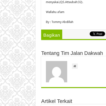
menyukai.(QS.Attaubah:32).
Wallahu a’lam
By : Tommy Abdillah
Bagikan
Tentang Tim Jalan Dakwah
Artikel Terkait