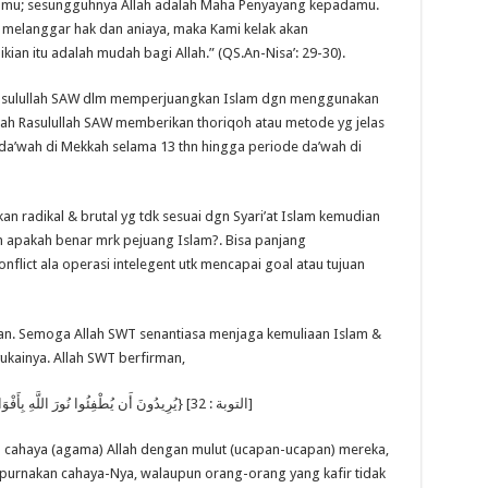
rimu; sesungguhnya Allah adalah Maha Penyayang kepadamu.
melanggar hak dan aniaya, maka Kami kelak akan
an itu adalah mudah bagi Allah.” (QS.An-Nisa’: 29-30).
Rasulullah SAW dlm memperjuangkan Islam dgn menggunakan
h Rasulullah SAW memberikan thoriqoh atau metode yg jelas
 da’wah di Mekkah selama 13 thn hingga periode da’wah di
kan radikal & brutal yg tdk sesuai dgn Syari’at Islam kemudian
 apakah benar mrk pejuang Islam?. Bisa panjang
ict ala operasi intelegent utk mencapai goal atau tujuan
an. Semoga Allah SWT senantiasa menjaga kemuliaan Islam &
ukainya. Allah SWT berfirman,
{يُرِيدُونَ أَن يُطْفِئُوا نُورَ اللَّهِ بِأَفْوَاهِهِمْ وَيَأْبَى اللَّهُ إِلَّا أَن يُتِمَّ نُورَهُ وَلَوْ كَرِهَ الْكَافِرُونَ} [التوبة : 32]
cahaya (agama) Allah dengan mulut (ucapan-ucapan) mereka,
purnakan cahaya-Nya, walaupun orang-orang yang kafir tidak