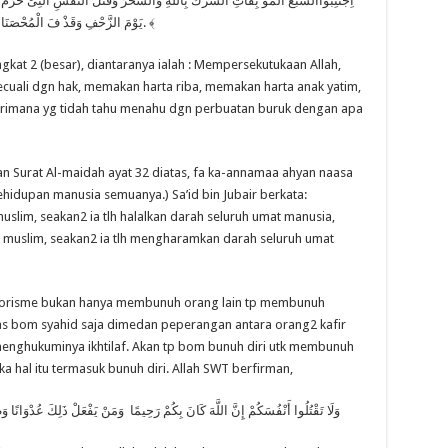
اِجْتَنِبُواالسَّبْعَ الْمُوْ بِقَاتِ اَلشِّرْكُ بِاللهِ وَالسِّحْرُ وَقَتْلُ النَّفْسِ الَّتِىْ حَرَّمَ اللهُ
يَوْمَ الزَّحْفِ وَقَذْ فَ الْمُحْصَنَا تِ الْغَا فِلاَ تِ الْمُؤْ مِنَا تِ. ﴿ رواه البخار ى و مسلم. ﴾
ngkat 2 (besar), diantaranya ialah : Mempersekutukaan Allah,
ecuali dgn hak, memakan harta riba, memakan harta anak yatim,
erimana yg tidah tahu menahu dgn perbuatan buruk dengan apa
an Surat Al-maidah ayat 32 diatas, fa ka-annamaa ahyan naasa
ehidupan manusia semuanya.) Sa’id bin Jubair berkata:
lim, seakan2 ia tlh halalkan darah seluruh umat manusia,
uslim, seakan2 ia tlh mengharamkan darah seluruh umat
terorisme bukan hanya membunuh orang lain tp membunuh
tas bom syahid saja dimedan peperangan antara orang2 kafir
menghukuminya ikhtilaf. Akan tp bom bunuh diri utk membunuh
hal itu termasuk bunuh diri. Allah SWT berfirman,
وَلَا تَقْتُلُوا أَنْفُسَكُمْ إِنَّ اللَّهَ كَانَ بِكُمْ رَحِيمًا وَمَنْ يَفْعَلْ ذَلِكَ عُدْوَانًا