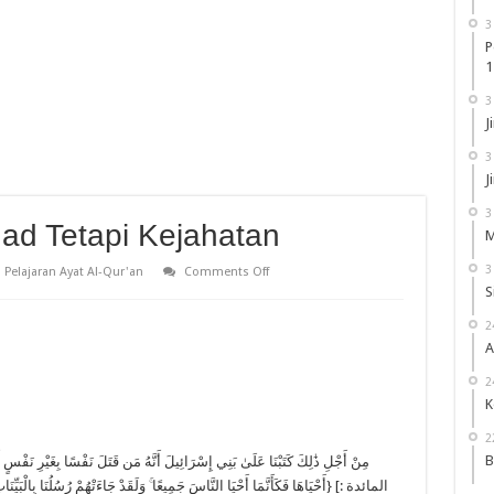
3
P
1
3
J
3
J
3
ad Tetapi Kejahatan
M
3
on
Pelajaran Ayat Al-Qur'an
Comments Off
Terorisme
S
Bukan
Jihad
2
Tetapi
Kejahatan
A
2
K
2
B
أَحْيَاهَا فَكَأَنَّمَا أَحْيَا النَّاسَ جَمِيعًا ۚ وَلَقَدْ جَاءَتْهُمْ رُسُلُنَا بِالْبَيِّنَات :