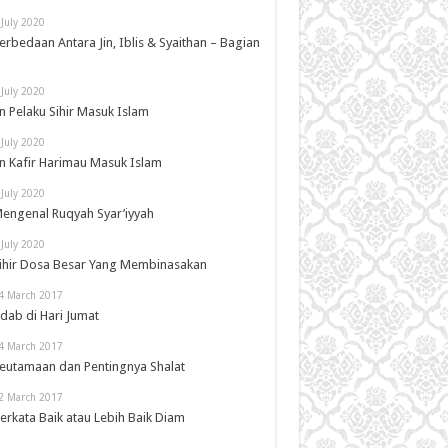
 July 2020
erbedaan Antara Jin, Iblis & Syaithan – Bagian
 July 2020
in Pelaku Sihir Masuk Islam
 July 2020
in Kafir Harimau Masuk Islam
 July 2020
engenal Ruqyah Syar’iyyah
 July 2020
ihir Dosa Besar Yang Membinasakan
4 March 2017
dab di Hari Jumat
4 March 2017
eutamaan dan Pentingnya Shalat
2 March 2017
erkata Baik atau Lebih Baik Diam