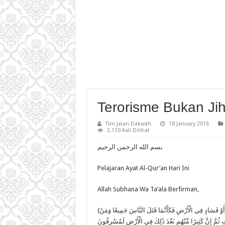
Terorisme Bukan Jih
Tim Jalan Dakwah
18 January 2016
2,130 Kali Dilihat
بسم الله الرحمن الرحيم
Pelajaran Ayat Al-Qur’an Hari Ini
Allah Subhana Wa Ta’ala Berfirman,
{مِنْ أَجْلِ ذَٰلِكَ كَتَبْنَا عَلَىٰ بَنِي إِسْرَائِيلَ أَنَّهُ مَن قَتَلَ نَفْسًا بِغَيْرِ نَفْسٍ أَوْ فَسَادٍ فِي الْأَرْضِ فَكَأَنَّمَا قَتَلَ النَّاسَ جَمِيعًا وَمَنْ
ِ ثُمَّ إِنَّ كَثِيرًا مِّنْهُم بَعْدَ ذَٰلِكَ فِي الْأَرْضِ لَمُسْرِفُونَ} [المائدة