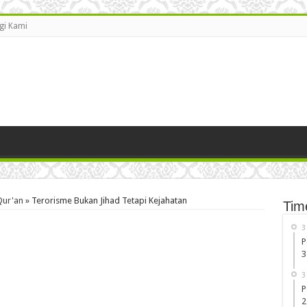
gi Kami
Qur'an
»
Terorisme Bukan Jihad Tetapi Kejahatan
Tim
3
P
3
3
P
2