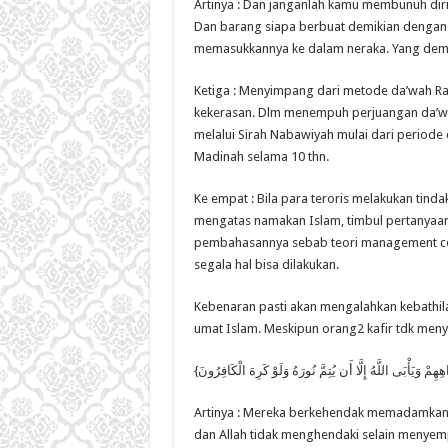
Artinya : Dan janganlah kamu membunuh di
Dan barang siapa berbuat demikian dengan 
memasukkannya ke dalam neraka. Yang demiki
Ketiga : Menyimpang dari metode da’wah 
kekerasan. Dlm menempuh perjuangan da’wa
melalui Sirah Nabawiyah mulai dari periode
Madinah selama 10 thn.
Ke empat : Bila para teroris melakukan tinda
mengatas namakan Islam, timbul pertanyaan
pembahasannya sebab teori management confl
segala hal bisa dilakukan.
Kebenaran pasti akan mengalahkan kebathil
umat Islam. Meskipun orang2 kafir tdk meny
Artinya : Mereka berkehendak memadamkan 
dan Allah tidak menghendaki selain menyem