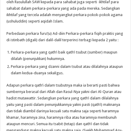
oleh Rasulullah SAW kepada para sahabat juga seperti ikhtilaf para
sahabat dalam perkara-perkara yang ada pada mereka. Sedangkan
ikhtilaf yang tercela adalah menyangkut perkara pokok-pokok agama
(ushuluddin) seperti aqidah Islam.
Perbedaan perkara furu’(u) Ad-diin Perkara-perkara fiqih praktis yang
di istinbath (digali) dari dalil-dalil terperinci terbagi kepada 2 yaitu :
Perkara-perkara yang qath’i baik qath’i tsubut (sumber) maupun
dilalah (penunjukkan) hukumnya.
Perkara-perkara yang dzanni dalam tsubut atau dilalahnya ataupun
dalam kedua-duanya sekaligus.
Adapun perkara qath’i dalam tsubutnya maka ia berarti pasti bahwa
sumbernya berasal dari Allah dan Rasul-Nya yakni dari Al-Quran atau
hadist mutawattir. Sedangkan perkara yang qath’i dalam dilalahnya
yaitu yang pasti dalam penunjukkannya yakni pasti (qath’i) maknanya
dan tidak diambil darinya kecuali satu makna saja seperti haramnya
khamar, haramnya zina, haramnya riba atau haramnya membunuh
ataupun mencuri. Semua itu tsabit (tetap) dan qath’i dan tidak
mengandung makna kecuali satu makna saja. (Syekh Muhammad Asy-