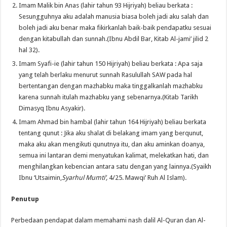
Imam Malik bin Anas (lahir tahun 93 Hijriyah) beliau berkata :
Sesungguhnya aku adalah manusia biasa boleh jadi aku salah dan
boleh jadi aku benar maka fikirkanlah baik-baik pendapatku sesuai
dengan kitabullah dan sunnah.(Ibnu Abdil Bar, Kitab Al-jami’ jilid 2
hal 32).
Imam Syafi-ie (lahir tahun 150 Hijriyah) beliau berkata : Apa saja
yang telah berlaku menurut sunnah Rasulullah SAW pada hal
bertentangan dengan mazhabku maka tinggalkanlah mazhabku
karena sunnah itulah mazhabku yang sebenarnya.(Kitab Tarikh
Dimasyq Ibnu Asyakir).
Imam Ahmad bin hambal (lahir tahun 164 Hijriyah) beliau berkata
tentang qunut : Jika aku shalat di belakang imam yang berqunut,
maka aku akan mengikuti qunutnya itu, dan aku aminkan doanya,
semua ini lantaran demi menyatukan kalimat, melekatkan hati, dan
menghilangkan kebencian antara satu dengan yang lainnya.(Syaikh
Ibnu ‘Utsaimin,
Syarhul Mumti’,
4/25. Mawqi’ Ruh Al Islam).
Penutup
Perbedaan pendapat dalam memahami nash dalil Al-Quran dan Al-