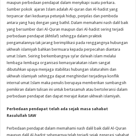
maupun perbedaan pendapat dalam menyikapi suatu perkara.
Sumber pokok ajaran Islam adalah Al-quran dan Al-hadist yang
terpancar dari keduanya petunjuk hidup, penjelas dan pembeda
antara yang haq dengan yang bathil. Dalam memahami nash dalil baik
yang bersumber dari Al-Quran maupun dari Al-hadist sering terjadi
perbedaan pendapat (ikhtilaf) sehingga dalam praktek
pengamalannya tak jarang berimplikasi pada renggangnya hubungan
ukhwah islamiyah bahkan bermuara kepada perpecahan diantara
umat Islam. Seiring berkembangnya syi’ar da’wah islam melalui
lembaga-lembaga organisasi kemasyarakatan islam sangat
dibutuhkan upaya menjaga stabilitas hubungan silaturahim dan
ukhwah islamiyah sehingga dapat menghindari terjadinya konflik
internal umat Islam maka penulis berupaya memberikan sumbangsih
pemikiran dalam tulisan ini untuk bertasamuh atau bertoleransi dalam
perbedaan pendapat dan dapat merajut ikatan ukhwah islamiyah.
Perbedaan pendapat telah ada sejak masa sahabat
Rasulullah SAW
Perbedaan pendapat dalam memahami nash dalil baik dalil Al-Quran
maupun dalil Al-hadist sebenarnya telah terjadi sejak generasi sahabat