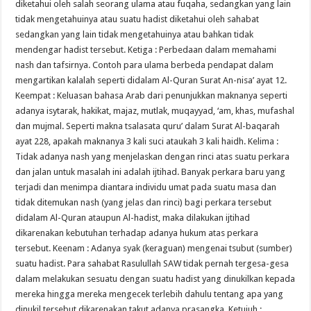
diketahui oleh salah seorang ulama atau fuqaha, sedangkan yang lain
tidak mengetahuinya atau suatu hadist diketahui oleh sahabat
sedangkan yang lain tidak mengetahuinya atau bahkan tidak
mendengar hadist tersebut. Ketiga : Perbedaan dalam memahami
nash dan tafsirnya. Contoh para ulama berbeda pendapat dalam
mengartikan kalalah seperti didalam Al-Quran Surat An-nisa’ ayat 12.
Keempat : Keluasan bahasa Arab dari penunjukkan maknanya seperti
adanya isytarak, hakikat, majaz, mutlak, muqayyad, ‘am, khas, mufashal
dan mujmal. Seperti makna tsalasata quru’ dalam Surat Al-baqarah
ayat 228, apakah maknanya 3 kali suci ataukah 3 kali haidh. Kelima :
Tidak adanya nash yang menjelaskan dengan rinci atas suatu perkara
dan jalan untuk masalah ini adalah ijtihad. Banyak perkara baru yang
terjadi dan menimpa diantara individu umat pada suatu masa dan
tidak ditemukan nash (yang jelas dan rinci) bagi perkara tersebut
didalam Al-Quran ataupun Al-hadist, maka dilakukan ijtihad
dikarenakan kebutuhan terhadap adanya hukum atas perkara
tersebut. Keenam : Adanya syak (keraguan) mengenai tsubut (sumber)
suatu hadist. Para sahabat Rasulullah SAW tidak pernah tergesa-gesa
dalam melakukan sesuatu dengan suatu hadist yang dinukilkan kepada
mereka hingga mereka mengecek terlebih dahulu tentang apa yang
dinukil tersebut dikarenakan takut adanya prasangka. Ketujuh :