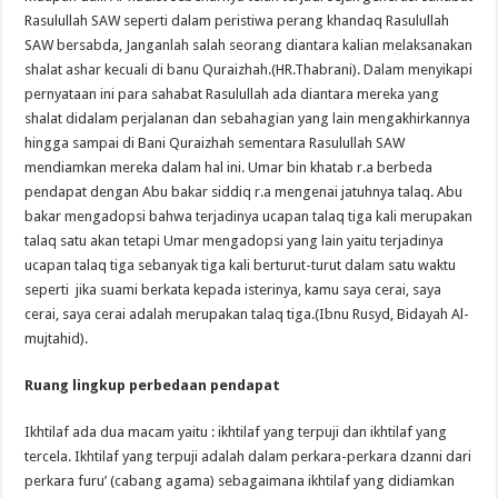
Rasulullah SAW seperti dalam peristiwa perang khandaq Rasulullah
SAW bersabda, Janganlah salah seorang diantara kalian melaksanakan
shalat ashar kecuali di banu Quraizhah.(HR.Thabrani). Dalam menyikapi
pernyataan ini para sahabat Rasulullah ada diantara mereka yang
shalat didalam perjalanan dan sebahagian yang lain mengakhirkannya
hingga sampai di Bani Quraizhah sementara Rasulullah SAW
mendiamkan mereka dalam hal ini. Umar bin khatab r.a berbeda
pendapat dengan Abu bakar siddiq r.a mengenai jatuhnya talaq. Abu
bakar mengadopsi bahwa terjadinya ucapan talaq tiga kali merupakan
talaq satu akan tetapi Umar mengadopsi yang lain yaitu terjadinya
ucapan talaq tiga sebanyak tiga kali berturut-turut dalam satu waktu
seperti jika suami berkata kepada isterinya, kamu saya cerai, saya
cerai, saya cerai adalah merupakan talaq tiga.(Ibnu Rusyd, Bidayah Al-
mujtahid).
Ruang lingkup perbedaan pendapat
Ikhtilaf ada dua macam yaitu : ikhtilaf yang terpuji dan ikhtilaf yang
tercela. Ikhtilaf yang terpuji adalah dalam perkara-perkara dzanni dari
perkara furu’ (cabang agama) sebagaimana ikhtilaf yang didiamkan