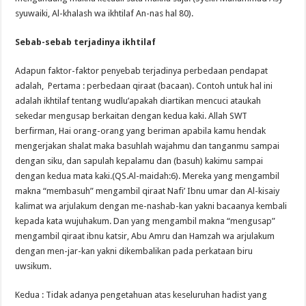
syuwaiki, Al-khalash wa ikhtilaf An-nas hal 80).
Sebab-sebab terjadinya ikhtilaf
Adapun faktor-faktor penyebab terjadinya perbedaan pendapat
adalah, Pertama : perbedaan qiraat (bacaan). Contoh untuk hal ini
adalah ikhtilaf tentang wudlu’apakah diartikan mencuci ataukah
sekedar mengusap berkaitan dengan kedua kaki. Allah SWT
berfirman, Hai orang-orang yang beriman apabila kamu hendak
mengerjakan shalat maka basuhlah wajahmu dan tanganmu sampai
dengan siku, dan sapulah kepalamu dan (basuh) kakimu sampai
dengan kedua mata kaki.(QS.Al-maidah:6). Mereka yang mengambil
makna “membasuh” mengambil qiraat Nafi’ Ibnu umar dan Al-kisaiy
kalimat wa arjulakum dengan me-nashab-kan yakni bacaanya kembali
kepada kata wujuhakum. Dan yang mengambil makna “mengusap”
mengambil qiraat ibnu katsir, Abu Amru dan Hamzah wa arjulakum
dengan men-jar-kan yakni dikembalikan pada perkataan biru
uwsikum.
Kedua : Tidak adanya pengetahuan atas keseluruhan hadist yang