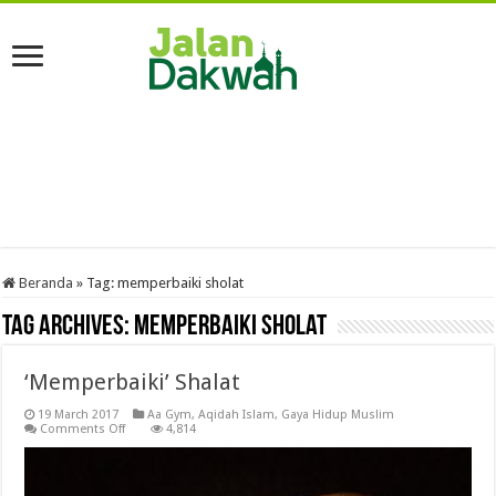
Beranda
»
Tag:
memperbaiki sholat
Tag Archives:
memperbaiki sholat
‘Memperbaiki’ Shalat
19 March 2017
Aa Gym
,
Aqidah Islam
,
Gaya Hidup Muslim
on
Comments Off
4,814
‘Memperbaiki’
Shalat