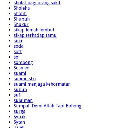
sholat bagi orang sakit
Sholeha
Sholih
Shubuh
Shukur
sikap lemah lembut
sikap terhadap tamu
sina
soda
soft
sol
sombong
Sosmed
suami
suami istri
suami menjaga kehormatan
subuh
sufi
sulaiman
Sumpah Demi Allah Tapi Bohong
surga
Syirik
Sytan
Ta'at