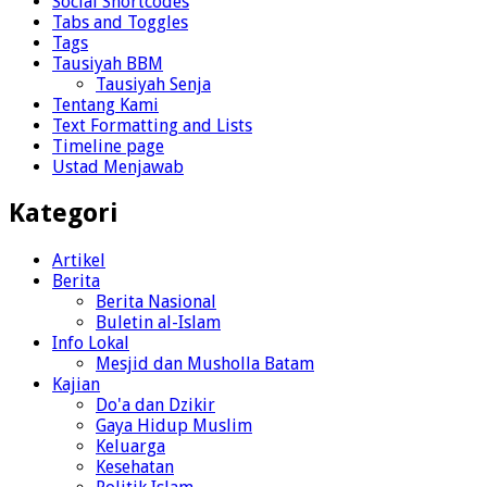
Social Shortcodes
Tabs and Toggles
Tags
Tausiyah BBM
Tausiyah Senja
Tentang Kami
Text Formatting and Lists
Timeline page
Ustad Menjawab
Kategori
Artikel
Berita
Berita Nasional
Buletin al-Islam
Info Lokal
Mesjid dan Musholla Batam
Kajian
Do'a dan Dzikir
Gaya Hidup Muslim
Keluarga
Kesehatan