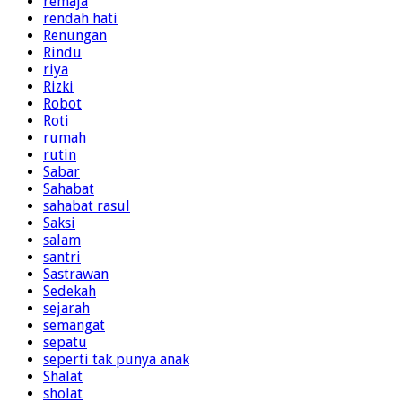
remaja
rendah hati
Renungan
Rindu
riya
Rizki
Robot
Roti
rumah
rutin
Sabar
Sahabat
sahabat rasul
Saksi
salam
santri
Sastrawan
Sedekah
sejarah
semangat
sepatu
seperti tak punya anak
Shalat
sholat