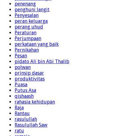
penenang
penghuni langit
Penyesalan
peran keluarga
perang uhud
Peraturan
Perjumpaan
perkataan yang baik
Pernikahan
Pesan
pidato Ali bin Abi Thalib
polwan
prinsip dasar
produktivitas
Puasa
Putus Asa
qishaash
rahasia kehidupan
Raja
Rantau
rasulullah
Rasulullah Saw
ratu