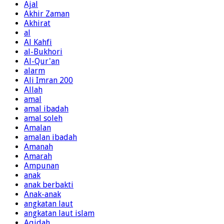
Ajal
Akhir Zaman
Akhirat
al
Al Kahfi
al-Bukhori
Al-Qur'an
alarm
Ali Imran 200
Allah
amal
amal ibadah
amal soleh
Amalan
amalan ibadah
Amanah
Amarah
Ampunan
anak
anak berbakti
Anak-anak
angkatan laut
angkatan laut islam
Aqidah