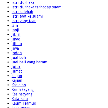
istri durhaka
istri durhaka terhadap suami
istri solehah
istri taat ke suami
istri yang taat
Izin
janji
Jibril
jihad
jilbab
jiwa
Jodoh
jual beli
jual beli yang haram
Jujur
jumat
kaijan
Kajian
Kasialan
Kasih Sayang
Kasihsayang
Kata-kata
Kaum Tsamud
keagungan