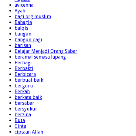
avicenna
Ayah
bagi org muslim
Bahagia
balqis
bangun
bangun pagi
barisan
Belajar Menjadi Orang Sabar
beramal semasa lapang
Berbagi
Berbakti
Berbicara
berbuat baik
berguru
Berkah
berkata baik
bersabar
bersyukur
berzina
Buta
Cinta
ciptaan Allah