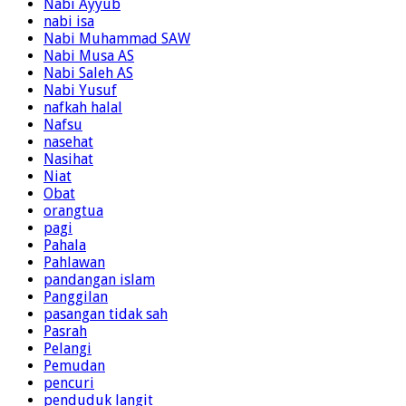
Nabi Ayyub
nabi isa
Nabi Muhammad SAW
Nabi Musa AS
Nabi Saleh AS
Nabi Yusuf
nafkah halal
Nafsu
nasehat
Nasihat
Niat
Obat
orangtua
pagi
Pahala
Pahlawan
pandangan islam
Panggilan
pasangan tidak sah
Pasrah
Pelangi
Pemudan
pencuri
penduduk langit