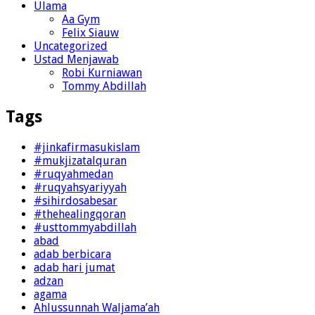
Ulama
Aa Gym
Felix Siauw
Uncategorized
Ustad Menjawab
Robi Kurniawan
Tommy Abdillah
Tags
#jinkafirmasukislam
#mukjizatalquran
#ruqyahmedan
#ruqyahsyariyyah
#sihirdosabesar
#thehealingqoran
#usttommyabdillah
abad
adab berbicara
adab hari jumat
adzan
agama
Ahlussunnah Waljama’ah