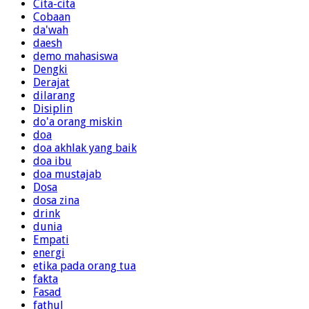
Cita-cita
Cobaan
da'wah
daesh
demo mahasiswa
Dengki
Derajat
dilarang
Disiplin
do'a orang miskin
doa
doa akhlak yang baik
doa ibu
doa mustajab
Dosa
dosa zina
drink
dunia
Empati
energi
etika pada orang tua
fakta
Fasad
fathul