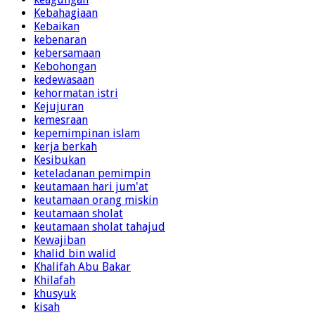
Kebahagiaan
Kebaikan
kebenaran
kebersamaan
Kebohongan
kedewasaan
kehormatan istri
Kejujuran
kemesraan
kepemimpinan islam
kerja berkah
Kesibukan
keteladanan pemimpin
keutamaan hari jum'at
keutamaan orang miskin
keutamaan sholat
keutamaan sholat tahajud
Kewajiban
khalid bin walid
Khalifah Abu Bakar
Khilafah
khusyuk
kisah