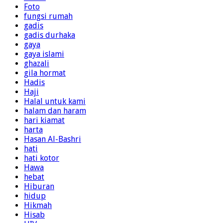
Foto
fungsi rumah
gadis
gadis durhaka
gaya
gaya islami
ghazali
gila hormat
Hadis
Haji
Halal untuk kami
halam dan haram
hari kiamat
harta
Hasan Al-Bashri
hati
hati kotor
Hawa
hebat
Hiburan
hidup
Hikmah
Hisab