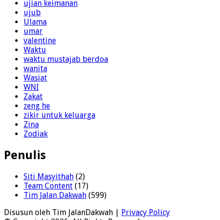
ujian keimanan
ujub
Ulama
umar
valentine
Waktu
waktu mustajab berdoa
wanita
Wasiat
WNI
Zakat
zeng he
zikir untuk keluarga
Zina
Zodiak
Penulis
Siti Masyithah
(2)
Team Content
(17)
Tim Jalan Dakwah
(599)
Disusun oleh Tim JalanDakwah |
Privacy Policy