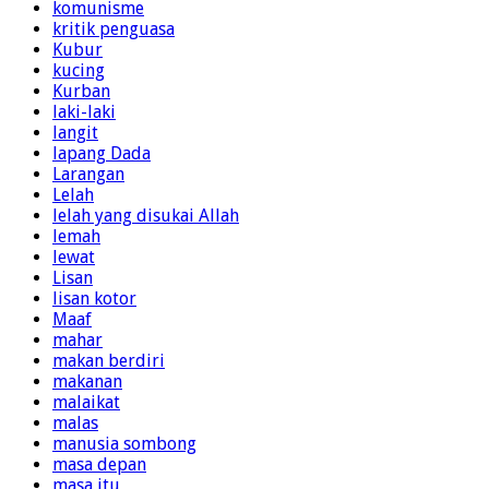
komunisme
kritik penguasa
Kubur
kucing
Kurban
laki-laki
langit
lapang Dada
Larangan
Lelah
lelah yang disukai Allah
lemah
lewat
Lisan
lisan kotor
Maaf
mahar
makan berdiri
makanan
malaikat
malas
manusia sombong
masa depan
masa itu