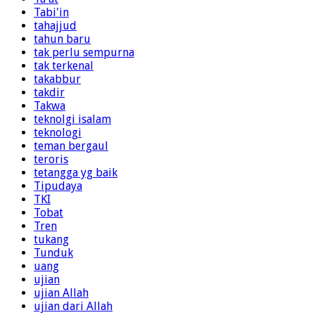
Tabi'in
tahajjud
tahun baru
tak perlu sempurna
tak terkenal
takabbur
takdir
Takwa
teknolgi isalam
teknologi
teman bergaul
teroris
tetangga yg baik
Tipudaya
TKI
Tobat
Tren
tukang
Tunduk
uang
ujian
ujian Allah
ujian dari Allah