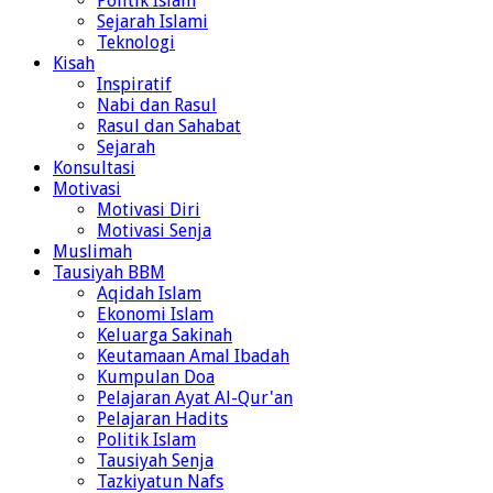
Politik Islam
Sejarah Islami
Teknologi
Kisah
Inspiratif
Nabi dan Rasul
Rasul dan Sahabat
Sejarah
Konsultasi
Motivasi
Motivasi Diri
Motivasi Senja
Muslimah
Tausiyah BBM
Aqidah Islam
Ekonomi Islam
Keluarga Sakinah
Keutamaan Amal Ibadah
Kumpulan Doa
Pelajaran Ayat Al-Qur'an
Pelajaran Hadits
Politik Islam
Tausiyah Senja
Tazkiyatun Nafs