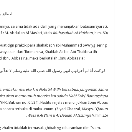
العطلق ي
kannya, selama tidak ada dalil yang menunjukkan batasan/syarat).
f : M. Abdullah Al Mas’ari, kitab
Muhasabah Al-Hukkam
, hlm. 60).
erkuat dgn praktik para shahabat Nabi Muhammad SAW yg sering
ayatkan dari ‘Ikrimah r.a, Khalifah Ali bin Abi Thalibr.a tlh
 Ibnu Abbas r.a, maka berkatalah Ibnu Abbas r.a :
لو كنت أنا لم أحرقهم، لنهي رسول الله صلى الله عليه وسلم: لا تعذِّبو
n membakar mereka krn Nabi SAW tlh bersabda, Janganlah kamu
ya aku akan membunuh mereka krn sabda Nabi SAW, Barangsiapa
”
(HR. Bukhari no. 6.524). Hadits ini jelas menunjukkan Ibnu Abbas
 r.a secara terbuka di muka umum. (Ziyad Ghazzal,
Masyru’ Qanun
Wasa’il Al I’lam fi Al Daulah Al Islamiyah
, hlm.25).
g zhalim tidaklah termasuk ghibah yg diharamkan dlm Islam.