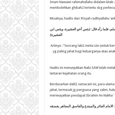
Imam Nawawi rahimahullahu didalam kitab
membolehkan ghibah2 tertentu sbg perkecua
Misalnya, hadits dari ‘A’isyah radhiyallahu ‘an
لم، فلما رآه قال: (بئس أخو العشيرة، وبئس ابن
العشيرة)
Artinya : “Seorang laki2 minta izin (untuk
yg paling jahat bagi keluarganya atau anak
Hadits ini menunjukkan Nabi SAW telah mel
lantaran kejahatan orang itu.
Berdasarkan dalil2 semacam ini, para ulam
jahat, termasuk jg penguasa yang zalim, h
meriwayatkan pendapat Ibrahim An Nakha`i (
 : الامام الجائر والمبتدع والفاسق المجاهر بفسقه