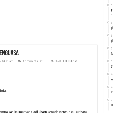
3
P
1
3
J
3
J
3
Penguasa
M
on
litik Islam
Comments Off
3,709 Kali Dilihat
3
Politik
S
Islam
:
Mengoreksi
2
Penguasa
A
2
abda,
K
2
B
ampaikan kalimat yang adil (haq) kepada penguasa (sulthan)