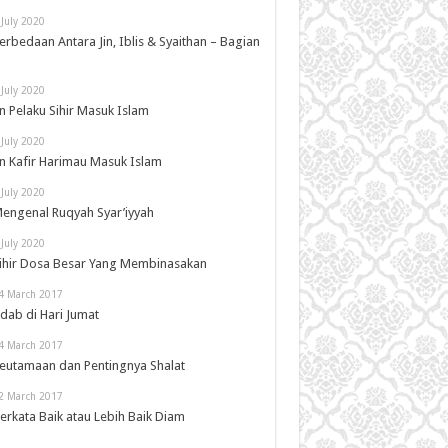
 July 2020
erbedaan Antara Jin, Iblis & Syaithan – Bagian
 July 2020
in Pelaku Sihir Masuk Islam
 July 2020
in Kafir Harimau Masuk Islam
 July 2020
engenal Ruqyah Syar’iyyah
 July 2020
ihir Dosa Besar Yang Membinasakan
4 March 2017
dab di Hari Jumat
4 March 2017
eutamaan dan Pentingnya Shalat
2 March 2017
erkata Baik atau Lebih Baik Diam