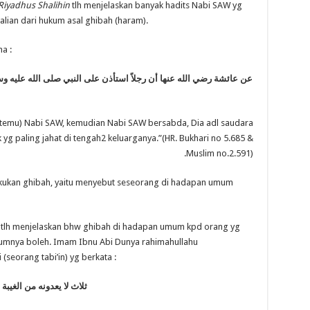
Riyadhus Shalihin
tlh menjelaskan banyak hadits Nabi SAW yg
lian dari hukum asal ghibah (haram).
ha :
عن عائشة رضي الله عنها أن رجلاً استأذن على النبي صلى الله عليه وس
 bertemu) Nabi SAW, kemudian Nabi SAW bersabda, Dia adl saudara
 yg paling jahat di tengah2 keluarganya.”(HR. Bukhari no 5.685 &
Muslim no.2.591).
akukan ghibah, yaitu menyebut seseorang di hadapan umum
a tlh menjelaskan bhw ghibah di hadapan umum kpd orang yg
ukumnya boleh. Imam Ibnu Abi Dunya rahimahullahu
seorang tabi’in) yg berkata :
ثلاث لا يعدونه من الغيبة