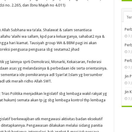
zi no. 2.265, dan Ibnu Majah no 4.011).
Te
Perb
k Allah Subhana wa ta’ala. Shalawat & salam senantiasa
lahu ‘alaihi wa sallam, kpd para keluarganya, sahabat2 nya &
3 
ngga hari kiamat. Tausiyah group WA & BBM pagi ini akan
Perb
oreksi penguasa penguasa sbg seutama2 jihad.
3 
Perb
tik yg lainnya sprti Demokrasi, Monarki, Kekaisaran, Federasi
3 
edaan asas yg melandasinya & perbedaan ide serta orientasinya.
m, sementara ide pemikirannya adl Syari’at Islam yg bersumber
Jin 
adl utk meraih ridho Allah SWT.
3 
Jin 
rias Politika menjadikan legislatif sbg lembaga wakil rakyat yg
3 
at hukum) semata akan tp jg sbg lembaga kontrol thp lembaga
islatif berkewajiban utk mengawasi aktivitas badan eksekutif
 ditetapkannya. Pengawasan dilakukan melalui sidang panitia
prti hak bertanya, interpelasi, hak angket & mosi tak percaya.