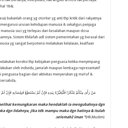
hal 184).
a) bukanlah orang yg otoriter yg anti thp kritik dari rakyatnya
k mengurusi urusan kehidupan manusia & sekaligus penjaga
n manusia suci yg terlepas dari kesalahan maupun dosa
amnya. Sistem Khilafah adl sistem pemerintahan yg berasal dari
nusia yg sangat berpotensi melakukan kelalaian, kealfaan
dl melakukan koreksi thp kebijakan penguasa ketika menyimpang
 dilakukan oleh individu, jama’ah maupun lembaga representatif
i penguasa bagian dari aktivitas menyerukan yg ma’ruf &
 bersabda,
مَنْ رَأَى مِنْكُمْ مُنْكَرًا فَلْيُغَيِّرْهُ بِيَدِهِ فَإِنْ لَمْ يَسْتَطِعْ فَبِلِسَانِهِ فَإِن)
 melihat kemungkaran maka hendaklah ia mengubahnya dgn
ka dgn lidahnya, jika tdk mampu maka dgn hatinya & itulah
selemah2 iman “
(HR.Muslim).