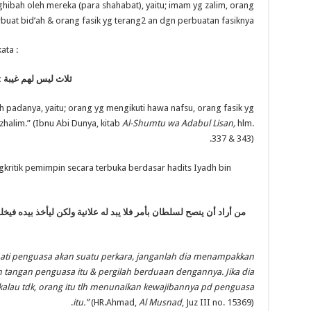
ghibah oleh mereka (para shahabat), yaitu; imam yg zalim, orang
buat bid’ah & orang fasik yg terang2 an dgn perbuatan fasiknya.
ata :
ثلاث ليس لهم غي
ب
ة :
ah padanya, yaitu; orang yg mengikuti hawa nafsu, orang fasik yg
halim.” (Ibnu Abi Dunya, kitab
Al-Shumtu wa Adabul Lisan,
hlm.
337 & 343).
tik pemimpin secara terbuka berdasar hadits Iyadh bin
من أراد أن ينصح لسلطان بأمر فلا يبد له علانية ولكن ليأخذ بيده فيخل
ti penguasa akan suatu perkara, janganlah dia menampakkan
h tangan penguasa itu & pergilah berduaan dengannya. Jika dia
kalau tdk, orang itu tlh menunaikan kewajibannya pd penguasa
itu.”
(HR.Ahmad,
Al Musnad
, Juz III no. 15369).