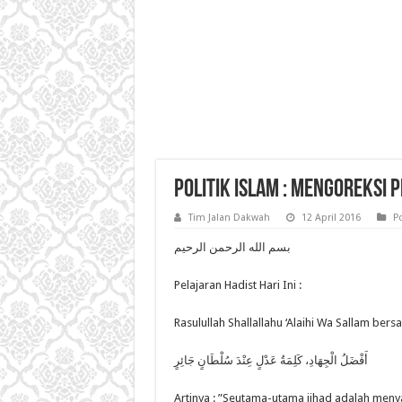
Politik Islam : Mengoreksi 
Tim Jalan Dakwah
12 April 2016
Po
بسم الله الرحمن الرحيم
Pelajaran Hadist Hari Ini :
Rasulullah Shallallahu ‘Alaihi Wa Sallam bers
أَفْضَلُ الْجِهَادِ، كَلِمَةُ عَدْلٍ عِنْدَ سُلْطَانٍ جَائِرٍ
Artinya : ”Seutama-utama jihad adalah meny