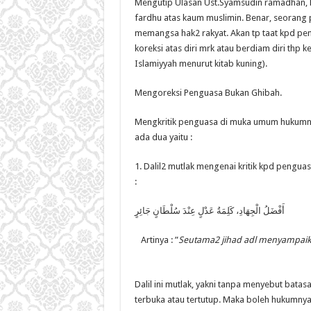
Mengutip Ulasan Ust.Syamsudin ramadhan, 
fardhu atas kaum muslimin. Benar, seorang
memangsa hak2 rakyat. Akan tp taat kpd pe
koreksi atas diri mrk atau berdiam diri thp
Islamiyyah menurut kitab kuning).
Mengoreksi Penguasa Bukan Ghibah.
Mengkritik penguasa di muka umum hukumnya
ada dua yaitu :
1. Dalil2 mutlak mengenai kritik kpd penguas
:
أَفْضَلُ الْجِهَادِ، كَلِمَةُ عَدْلٍ عِنْدَ سُلْطَانٍ جَائِرٍ
Artinya : ”
Seutama2 jihad adl menyampaikan
Dalil ini mutlak, yakni tanpa menyebut bata
terbuka atau tertutup. Maka boleh hukumny