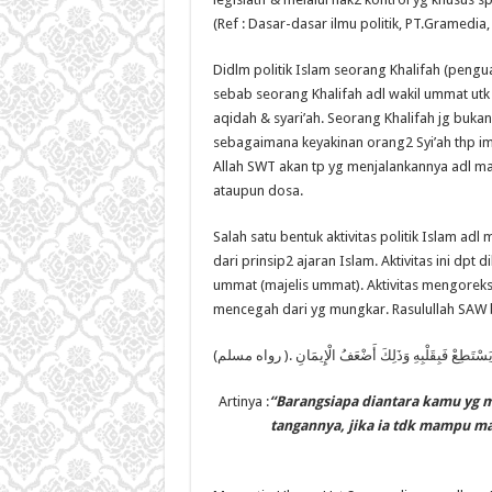
(Ref : Dasar-dasar ilmu politik, PT.Gramedia, 
Didlm politik Islam seorang Khalifah (penguas
sebab seorang Khalifah adl wakil ummat ut
aqidah & syari’ah. Seorang Khalifah jg buka
sebagaimana keyakinan orang2 Syi’ah thp im
Allah SWT akan tp yg menjalankannya adl ma
ataupun dosa.
Salah satu bentuk aktivitas politik Islam a
dari prinsip2 ajaran Islam. Aktivitas ini dpt
ummat (majelis ummat). Aktivitas mengoreks
mencegah dari yg mungkar. Rasulullah SAW
ْ لَمْ يَسْتَطِعْ فَبِقَلْبِهِ وَذَلِكَ أَضْعَفُ الْإِيمَانِ .( رواه مسلم
Artinya :
“Barangsiapa diantara kamu yg
tangannya, jika ia tdk mampu ma