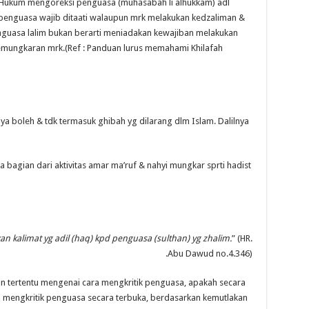
Hukum mengoreksi penguasa (muhasabah li alhukkam) adl
 penguasa wajib ditaati walaupun mrk melakukan kedzaliman &
nguasa lalim bukan berarti meniadakan kewajiban melakukan
 kemungkaran mrk.(Ref : Panduan lurus memahami Khilafah
 boleh & tdk termasuk ghibah yg dilarang dlm Islam. Dalilnya
a bagian dari aktivitas amar ma’ruf & nahyi mungkar sprti hadist
 kalimat yg adil (haq) kpd penguasa (sulthan) yg zhalim.
” (HR.
Abu Dawud no.4.346).
san tertentu mengenai cara mengkritik penguasa, apakah secara
a mengkritik penguasa secara terbuka, berdasarkan kemutlakan