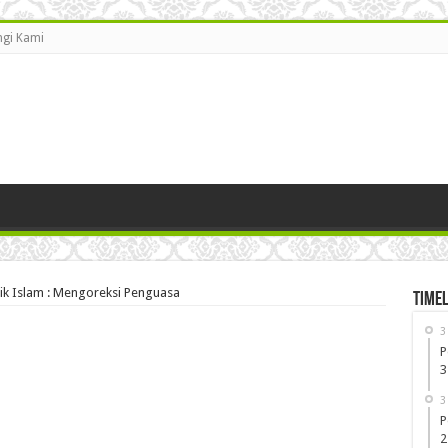
gi Kami
tik Islam : Mengoreksi Penguasa
Timel
3
P
3
3
P
2