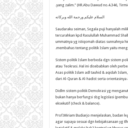
yang zalim.” (HR.Abu Dawud no.4.346, Tirmid
السلام عليكم ورحمة الله وبركاته
Saudaraku seiman, Segala puji hanyalah mili
tercurahkan kpd Rasulullah Muhammad Shallal
ummatnya yg istiqomah diatas sunnahnya hi
membahas tentang politik Islam yaitu meng
Sistem politik Islam berbeda dgn sistem poli
atau Teokrasi. Hal ini disebabkan oleh perb
Asas politik Islam adl tauhid & aqidah Isla
dari Al-Quran & Al-hadist serta orientasinya 
Didlm sistem politik Demokrasi yg menganut T
bukan hanya berfungsi sbg legislasi (pembu
eksekutif (check & balance).
Prof.Miriam Budiarjo menjelaskan, badan leg
agar supaya sesuai dgn kebijaksanaan yg tlh
legislatif & melalui hak2 kontrol yg khusus s