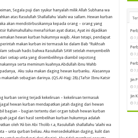
eiman, Segala puji dan syukur hanyalah milik Allah Subhana wa
ahkan atas Rasulullah Shallallahu ‘alaihi wa sallam. Hewan kurban
Te
maka akan mendistirbusikannya kepada orang – orang yang
ir Rahimahullahu menafsirkan ayat diatas, Ayat ini dijadikan
Perb
memakan hewan kurban hukumnya wajib. Akan tetapi, pendapat
3 
 perintah makan kurban ini termasuk ke dalam Bab “Rukhsah
Perb
dalam sebuah hadis bahwa Rasulullah SAW setelah menyembelih
3 
dari setiap unta yang disembelihnya diambil sepotong
Perb
emakannya serta meminum kuahnya.Abdullah ibnu Wahb
3 
epadanya, Aku suka makan daging hewan kurbanku. Alasannya
 makanlah sebagian darinya. (QS.Al-Hajj: 28).(Tafsir Ibnu Katsir
Jin 
3 
Jin 
kurban sering terjadi kekeliruan – kekeliruan termasuk
3 
agal hewan kurban mendapatkan jatah daging dari hewan
il bagian – bagian tertentu dari organ tubuh hewan kurban
 upah jagal dari hasil sembelihan kurban hukumnya adalah
tkan oleh ‘Ali bin Abi Tholib r.a, Rasulullah shallallahu ‘alaihi wa
a – unta qurban beliau. Aku mensedekahkan daging, kulit dan