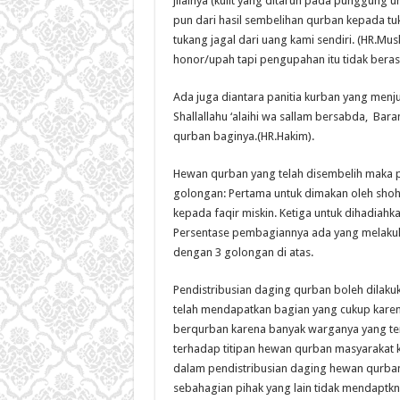
jilalnya (kulit yang ditaruh pada punggung u
pun dari hasil sembelihan qurban kepada t
tukang jagal dari uang kami sendiri. (HR.Mus
honor/upah tapi pengupahan itu tidak beras
Ada juga diantara panitia kurban yang menjua
Shallallahu ‘alaihi wa sallam bersabda, Bara
qurban baginya.(HR.Hakim).
Hewan qurban yang telah disembelih maka 
golongan: Pertama untuk dimakan oleh shoh
kepada faqir miskin. Ketiga untuk dihadiahka
Persentase pembagiannya ada yang melakuka
dengan 3 golongan di atas.
Pendistribusian daging qurban boleh dilakuk
telah mendapatkan bagian yang cukup kare
berqurban karena banyak warganya yang terg
terhadap titipan hewan qurban masyarakat
dalam pendistribusian daging hewan qurban
sebahagian pihak yang lain tidak mendaptkn