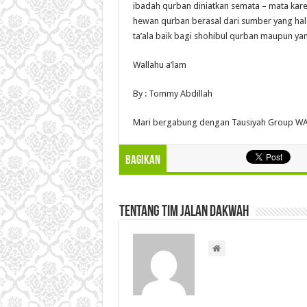
ibadah qurban diniatkan semata – mata karen
hewan qurban berasal dari sumber yang hala
ta’ala baik bagi shohibul qurban maupun 
Wallahu a’lam
By : Tommy Abdillah
Mari bergabung dengan Tausiyah Group WA
Bagikan
Tentang Tim Jalan Dakwah