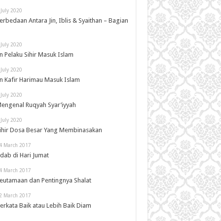
 July 2020
erbedaan Antara Jin, Iblis & Syaithan – Bagian
 July 2020
in Pelaku Sihir Masuk Islam
 July 2020
in Kafir Harimau Masuk Islam
 July 2020
engenal Ruqyah Syar’iyyah
 July 2020
ihir Dosa Besar Yang Membinasakan
4 March 2017
dab di Hari Jumat
4 March 2017
eutamaan dan Pentingnya Shalat
2 March 2017
erkata Baik atau Lebih Baik Diam