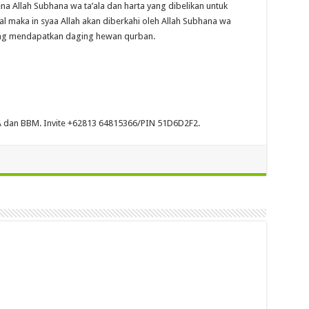
a Allah Subhana wa ta’ala dan harta yang dibelikan untuk
l maka in syaa Allah akan diberkahi oleh Allah Subhana wa
yang mendapatkan daging hewan qurban.
 dan BBM. Invite +62813 64815366/PIN 51D6D2F2.