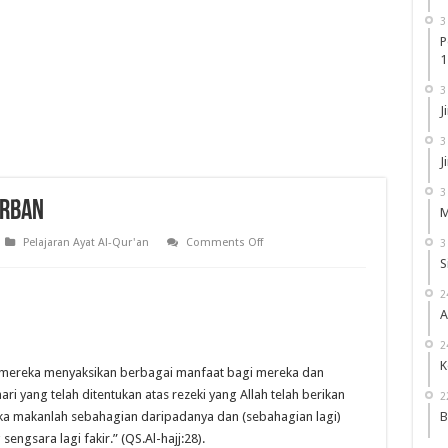
3
P
1
3
J
3
J
3
urban
M
on
Pelajaran Ayat Al-Qur'an
Comments Off
3
Pembagian
S
Daging
Hewan
Qurban
2
A
2
K
a mereka menyaksikan berbagai manfaat bagi mereka dan
 yang telah ditentukan atas rezeki yang Allah telah berikan
2
a makanlah sebahagian daripadanya dan (sebahagian lagi)
B
ngsara lagi fakir.” (QS.Al-hajj:28).