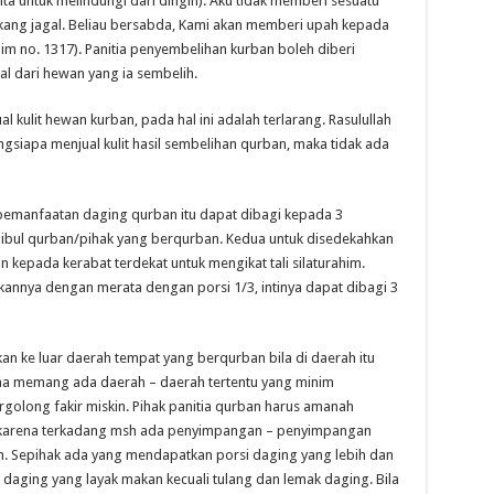
nta untuk melindungi dari dingin). Aku tidak memberi sesuatu
ukang jagal. Beliau bersabda, Kami akan memberi upah kepada
lim no. 1317). Panitia penyembelihan kurban boleh diberi
al dari hewan yang ia sembelih.
l kulit hewan kurban, pada hal ini adalah terlarang. Rasulullah
ngsiapa menjual kulit hasil sembelihan qurban, maka tidak ada
pemanfaatan daging qurban itu dapat dibagi kepada 3
ibul qurban/pihak yang berqurban. Kedua untuk disedekahkan
n kepada kerabat terdekat untuk mengikat tali silaturahim.
nnya dengan merata dengan porsi 1/3, intinya dapat dibagi 3
an ke luar daerah tempat yang berqurban bila di daerah itu
na memang ada daerah – daerah tertentu yang minim
olong fakir miskin. Pihak panitia qurban harus amanah
 karena terkadang msh ada penyimpangan – penyimpangan
. Sepihak ada yang mendapatkan porsi daging yang lebih dan
 daging yang layak makan kecuali tulang dan lemak daging. Bila