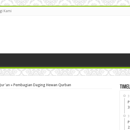
gi Kami
Qur'an
»
Pembagian Daging Hewan Qurban
Timel
3
P
3
3
P
2