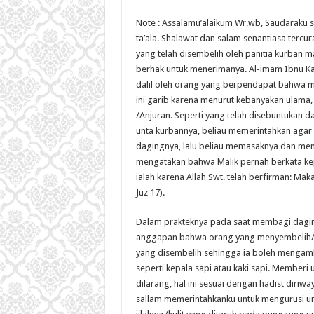
Note : Assalamu’alaikum Wr.wb, Saudaraku s
ta’ala. Shalawat dan salam senantiasa tercur
yang telah disembelih oleh panitia kurban 
berhak untuk menerimanya. Al-imam Ibnu Kats
dalil oleh orang yang berpendapat bahwa 
ini garib karena menurut kebanyakan ulama,
/Anjuran. Seperti yang telah disebuntukan 
unta kurbannya, beliau memerintahkan agar 
dagingnya, lalu beliau memasaknya dan m
mengatakan bahwa Malik pernah berkata k
ialah karena Allah Swt. telah berfirman: Maka
Juz 17).
Dalam prakteknya pada saat membagi daging 
anggapan bahwa orang yang menyembelih/j
yang disembelih sehingga ia boleh mengamb
seperti kepala sapi atau kaki sapi. Memberi
dilarang, hal ini sesuai dengan hadist diriwaya
sallam memerintahkanku untuk mengurusi unt