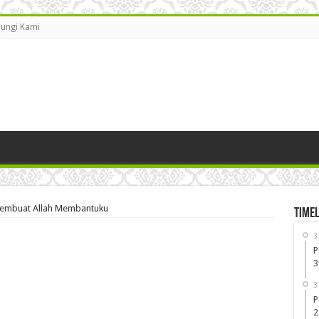
ungi Kami
Membuat Allah Membantuku
Timel
3
P
3
3
P
2