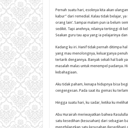
Pernah suatu hari, esoknya kita akan ulangan
kabur” dari remedial. Kalau tidak belajar, 
orang lain’. Sampai malam pun ia belum sem
sedikit. Tapi anehnya, nilainya tertinggi di ke
Seakan guru tau apa yang ia pelajarinya dan
Kadang ku iri. Hanif tidak pernah ditimpa ha
yang mau menolongnya, keluarganya penuh
tertarik dengannya. Banyak sekali hal baik 
masalah malas untuk menempel padanya. Hi
kebahagiaan.
Aku tidak paham, kenapa hidupnya bisa begi
cengengesan. Pada saat itu gemas ku terlam
Hingga suatu hari, ku sadar, ketika ku melihat
Abu Hurairah meriwayatkan bahwa Rasulul
satu kesedihan (kesusahan) dari sebagian b
menghilangkan satu kesusahan (kesedihan) da