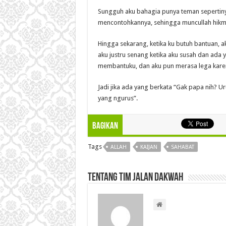
Sungguh aku bahagia punya teman sepertiny
mencontohkannya, sehingga muncullah hikma
Hingga sekarang, ketika ku butuh bantuan, ak
aku justru senang ketika aku susah dan ada
membantuku, dan aku pun merasa lega kare
Jadi jika ada yang berkata “Gak papa nih? 
yang ngurus”.
Bagikan
Tags
ALLAH
KAIJAN
SAHABAT
Tentang Tim Jalan Dakwah