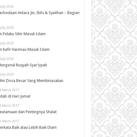
 July 2020
erbedaan Antara Jin, Iblis & Syaithan – Bagian
 July 2020
in Pelaku Sihir Masuk Islam
 July 2020
in Kafir Harimau Masuk Islam
 July 2020
engenal Ruqyah Syar’iyyah
 July 2020
ihir Dosa Besar Yang Membinasakan
4 March 2017
dab di Hari Jumat
4 March 2017
eutamaan dan Pentingnya Shalat
2 March 2017
erkata Baik atau Lebih Baik Diam