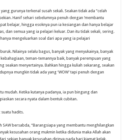
 yang gurunya terkenal susah sekali. Seakan tidak ada “celah
ya sekian. Hanif sehari sebelumnya penuh dengan ‘membantu
pat belajar, hingga esoknya pun ia kesiangan dan hanya belajar
las, dan semua yang ia pelajari keluar. Dan itu tidak sekali, sering.
 hanya mengeluarkan soal dari apa yang ia pelajari
l buruk. Nilainya selalu bagus, banyak yang menyukainya, banyak
 kebahagiaan, teman-temannya baik, banyak perempuan yang
yang seakan menyertainya. Bahkan hingga kuliah sekarang, seakan
dupnya mungkin tidak ada yang ‘WOW’ tapi penuh dengan
tu mudah. Ketika kutanya padanya, ia pun bingung dan
piaskan secara nyata dalam bentuk cubitan.
 suatu hadits.
lah SAW bersabda, “Barangsiapa yang membantu menghilangkan
anyak kesusahan orang mukmin ketika didunia maka Allah akan
ri sekian banyak kesusahan dirinya pada hari kiamat kelak.