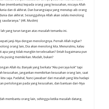
an (membantu) kepada orang yang kesusahan, niscaya Allah
ia dan di akhirat. Dan barangsiapa yang menutup aib orang
 dunia dan akhirat. Sesungguhnya Allah akan selalu menolong
saudaranya.” (HR. Muslim)
h lah yang turun tangan atas masalah temanku ini.
epati janji-Nya dengan menolongnya. Pernah Allah ingkar?
nolong orang lain, Dia akan menolong kita. Menurutmu, kalau
rti apa yang tidak mungkin terselesaikan? Entah bagaimana pun
perlu pusing memikirkan. Mudah, bukan?
ongan Allah itu. Banyak yang berkata “Aku percaya kok” tapi
dah kesusahan, jangankan memikirkan kesusahan orang lain, saat
 kita saja. Padahal, ‘kunci jawaban’ dari masalah yang kita hadapi
rikan pertolongan pada yang kesusahan, dan bantuan dari-Nya
dah membantu orang lain, sehingga ketika masalah datang,