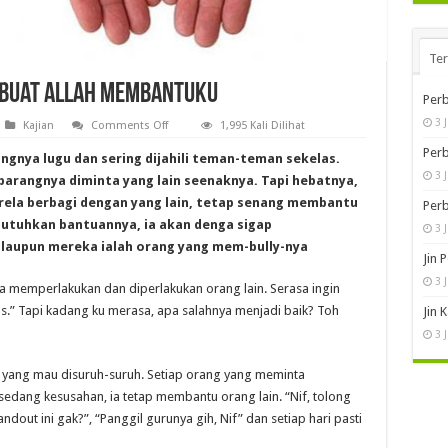
Te
mbuat Allah Membantuku
Perb
3 
on
Kajian
Comments Off
1,995 Kali Dilihat
Namanya
Hanif,
Perb
gnya lugu dan sering dijahili teman-teman sekelas.
dan
3 
Dia
 barangnya diminta yang lain seenaknya. Tapi hebatnya,
Membuat
rela berbagi dengan yang lain, tetap senang membantu
Allah
Perb
Membantuku
utuhkan bantuannya, ia akan denga sigap
3 
laupun mereka ialah orang yang mem-bully-nya
Jin 
3 
 memperlakukan dan diperlakukan orang lain. Serasa ingin
eras.” Tapi kadang ku merasa, apa salahnya menjadi baik? Toh
Jin 
3 
 yang mau disuruh-suruh. Setiap orang yang meminta
a sedang kesusahan, ia tetap membantu orang lain. “Nif, tolong
andout ini gak?”, “Panggil gurunya gih, Nif” dan setiap hari pasti