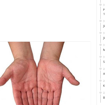
3
P
1
3
J
3
J
3
M
3
S
2
A
2
K
2
B