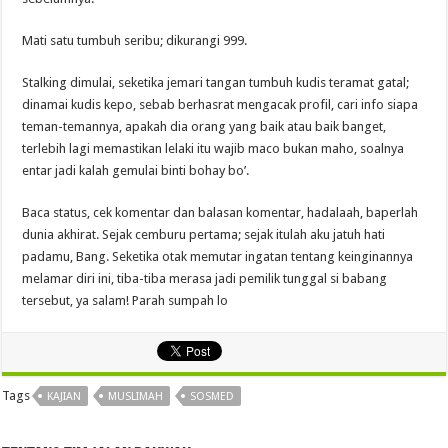
Mati satu tumbuh seribu; dikurangi 999.
Stalking dimulai, seketika jemari tangan tumbuh kudis teramat gatal;
dinamai kudis kepo, sebab berhasrat mengacak profil, cari info siapa
teman-temannya, apakah dia orang yang baik atau baik banget,
terlebih lagi memastikan lelaki itu wajib maco bukan maho, soalnya
entar jadi kalah gemulai binti bohay bo’.
Baca status, cek komentar dan balasan komentar, hadalaah, baperlah
dunia akhirat. Sejak cemburu pertama; sejak itulah aku jatuh hati
padamu, Bang. Seketika otak memutar ingatan tentang keinginannya
melamar diri ini, tiba-tiba merasa jadi pemilik tunggal si babang
tersebut, ya salam! Parah sumpah lo
Tags
KAJIAN
MUSLIMAH
SOSMED