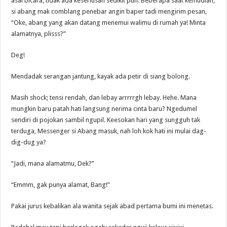
asal bicara; tidak ada keseriusan sedikit pun. Beberapa saat kemudian,
si abang mak comblang penebar angin baper tadi mengirim pesan,
“Oke, abang yang akan datang menemui walimu di rumah ya! Minta
alamatnya, plisss?”
Deg!
Mendadak serangan jantung, kayak ada petir di siang bolong.
Masih shock; tensi rendah, dan lebay arrrrrgh lebay. Hehe. Mana
mungkin baru patah hati langsung nerima cinta baru? Ngedumel
sendiri di pojokan sambil ngupil. Keesokan hari yang sungguh tak
terduga, Messenger si Abang masuk, nah loh kok hati ini mulai dag-
dig-dug ya?
“Jadi, mana alamatmu, Dek?”
“Emmm, gak punya alamat, Bang!”
Pakai jurus kebalikan ala wanita sejak abad pertama bumi ini menetas.