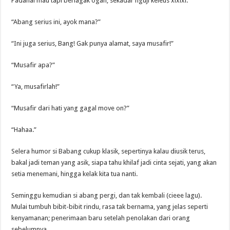
Padahal mau tapi berlagak ogah; sekadar nguji keleus xixixi.
“Abang serius ini, ayok mana?”
“Ini juga serius, Bang! Gak punya alamat, saya musafir!”
“Musafir apa?”
“Ya, musafirlah!”
“Musafir dari hati yang gagal move on?”
“Hahaa.”
Selera humor si Babang cukup klasik, sepertinya kalau diusik terus,
bakal jadi teman yang asik, siapa tahu khilaf jadi cinta sejati, yang akan
setia menemani, hingga kelak kita tua nanti.
Seminggu kemudian si abang pergi, dan tak kembali (cieee lagu).
Mulai tumbuh bibit-bibit rindu, rasa tak bernama, yang jelas seperti
kenyamanan; penerimaan baru setelah penolakan dari orang
sebelumnya.