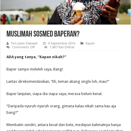
Muslimah SosMed Baperan?
Tim Jalan Dakwah
4 September 2016
Kajian
on
Comments Off
1,867 Kali Dilihat
Muslimah
SosMed
ADA yang tanya, “Kapan nikah?”
Baperan?
Baper sampe meleleh saya, Bang!
Lantas direkomendasikan, “Eh, teman abang single loh, mau?”
Baper lanjutan, siapa dia siapa saya; merasa belum kenal.
“Daripada nyuruh-nyuruh orang, gimana kalau nikah sama kau aja
bang?”
Membatin sendiri, antara kesal dan bete, meskipun kalimatnya hanya