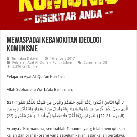
Mewaspadai Kebangkitan Ideologi
Komunisme
Tim Jalan Dakwah
16 January 2017
on
Pelajaran Ayat Al-Qur'an
,
Politik Islam
Comments Off
Mewaspadai
3,296 Kali Dilihat
Kebangkitan
Ideologi
Pelajaran Ayat Al-Qur’an Hari Ini :
Komunisme
Allah Subhanahu Wa Ta’ala Berfirman,
{يَا أَيُّهَا النَّاسُ اعْبُدُوا رَبَّكُمُ الَّذِي خَلَقَكُمْ وَالَّذِينَ مِن قَبْلِكُمْ لَعَلَّكُمْ تَتَّقُونَ (21)
الَّذِي جَعَلَ لَكُمُ الْأَرْضَ فِرَاشًا وَالسَّمَاءَ بِنَاءً وَأَنزَلَ مِنَ السَّمَاءِ مَاءً فَأَخْرَجَ بِهِ مِنَ
الثَّمَرَاتِ رِزْقًا لَّكُمْ ۖ فَلَا تَجْعَلُوا لِلَّهِ أَندَادًا وَأَنتُمْ تَعْلَمُونَ (22)} [البقرة : 21-22]
Artinya : “Hai manusia, sembahlah Tuhanmu yang telah menciptakan
kalian dan orang -orang yang sebelum kalian, agar kalian bertakwa.