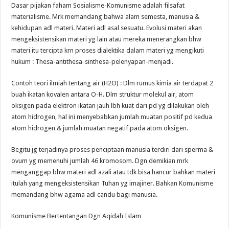
Dasar pijakan faham Sosialisme-Komunisme adalah filsafat
materialisme. Mrk memandang bahwa alam semesta, manusia &
kehidupan adl materi. Materi adl asal sesuatu. Evolusi materi akan
mengeksistensikan materi yg lain atau mereka menerangkan bhw
materi itu tercipta krn proses dialektika dalam materi yg mengikuti
hukum : Thesa-antithesa-sinthesa-pelenyapan-menjadi.
Contoh teori ilmiah tentang air (H2O) : Dlm rumus kimia air terdapat 2
buah ikatan kovalen antara O-H. Dlm struktur molekul air, atom
oksigen pada elektron ikatan jauh lbh kuat dari pd yg dilakukan oleh
atom hidrogen, hal ini menyebabkan jumlah muatan positif pd kedua
atom hidrogen & jumlah muatan negatif pada atom oksigen.
Begitu jg terjadinya proses penciptaan manusia terdiri dari sperma &
ovum yg memenuhi jumlah 46 kromosom. Dgn demikian mrk
menganggap bhw materi adl azali atau tdk bisa hancur bahkan materi
itulah yang mengeksistensikan Tuhan yg imajiner. Bahkan Komunisme
memandang bhw agama adl candu bagi manusia.
Komunisme Bertentangan Dgn Aqidah Islam