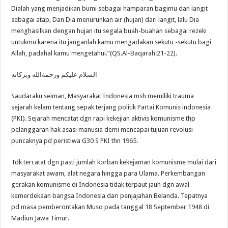
Dialah yang menjadikan bumi sebagai hamparan bagimu dan langit
sebagai atap, Dan Dia menurunkan air (hujan) dari langit, lalu Dia
menghasilkan dengan hujan itu segala buah-buahan sebagai rezeki
untukmu karena itu janganlah kamu mengadakan sekutu -sekutu bagi
Allah, padahal kamu mengetahui.”(QS.Al-Baqarah:21-22).
السلام عليكم ورحمةالله وبركاته
Saudaraku seiman, Masyarakat Indonesia msh memiliki trauma
sejarah kelam tentang sepak terjang politik Partai Komunis indonesia
(PKI). Sejarah mencatat dgn rapi kekejian aktivis komunisme thp
pelanggaran hak asasi manusia demi mencapai tujuan revolusi
puncaknya pd peristiwa G30 S PKI thn 1965.
Tdk tercatat dgn pasti jumlah korban kekejaman komunisme mulai dari
masyarakat awam, alat negara hingga para Ulama. Perkembangan
gerakan komunisme di Indonesia tidak terpaut jauh dgn awal
kemerdekaan bangsa Indonesia dari penjajahan Belanda. Tepatnya
pd masa pemberontakan Muso pada tanggal 18 September 1948 di
Madiun Jawa Timur.