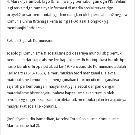
4. Maraknya simbol, logo & hal ihwal yg berhubungan dgn PKI. Belum
lagi terkait dgn ramainya informasi di media sosial terkait dgn
proyek2 besar pemerintah yg dimenangkan oleh perusahaan2 negara
Komunis China & tenaga kerja asing (TKA) asal Tiongkok yg
membanjiri Indonesia.
Sekilas Sejarah Komunisme
Ideologi Komunisme & sosialisme pd dasarnya muncul sbg bentuk
penolakan dari kapitalsime krn kapitalisme tlh berimplikasi buruk thp
nasib buruh di Eropa pd abad ke-19. Pencetus ide Komunisme adalah
Karl Marx (1818-1883), ia merumuskan teori mengenai Dialektia
materialisme kemudian ia menggunakan teori ini utk menganalisa
sejarah perkembangan masyarakat yg ia sebut dengan dengan
materialisme historis yaitu bahwa kapitalisme akan runtuh oleh
revolusi yg digerakkan kaum proletar utk membuka jalan terwujudnya
masyarakat sosialis-komunis.
(Ref : Syamsudin Ramadhan, Koreksi Total Sosialisme Komunisme
Marhainisme hal 2).