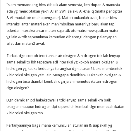
Islam memandang bhw dibalik alam semesta, kehidupan & manusia
ada yg menciptakan yakni Allah SWT selaku Al-khaliq (maha pencipta)
& Al-mudabbir (maha pengatur). Materi bukanlah azali, benar bhw
interaksi antar materi akan menimbulkan materi yg baru akan tapi
sekedar interaksi antar materi saja tdk otomatis mewujudkan materi
yg lain & tdk sepenuhnya kemudian dibarengi dengan pelenyapan
sifat dari materi2 awal.
Terkait dgn contoh teori unsur air oksigen & hidrogen tdk lah lenyap
sama sekali tp lbh tepatnya adl interaksi yg kokoh antara oksigen &
hidrogen yg ketika keduanya terangkai dgn aturan2 baku membentuk
2 hidroksi oksigen yaitu air. Mengapa demikian? Bukankah oksigen &
hidrogen bisa diambil kembali dgn jalan memutus ikatan hidrogen
dgn oksigen?
Dgn demikian pd hakekatnya ia tdk lenyap sama sekali krn baik
oksigen maupun hidrogen dpt diperoleh kembali dgn memecah ikatan
2 hidroksi oksigen tsb.
Pertanyaannya bagaimana kemunculan aturan ini & siapakah yg