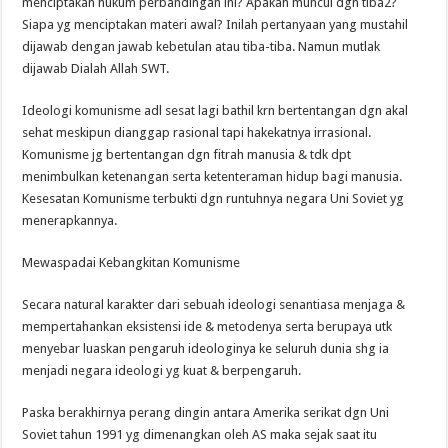
menciptakan hukum perbandingan ini? Apakah muncul dgn tiba2?
Siapa yg menciptakan materi awal? Inilah pertanyaan yang mustahil
dijawab dengan jawab kebetulan atau tiba-tiba. Namun mutlak
dijawab Dialah Allah SWT.
Ideologi komunisme adl sesat lagi bathil krn bertentangan dgn akal
sehat meskipun dianggap rasional tapi hakekatnya irrasional.
Komunisme jg bertentangan dgn fitrah manusia & tdk dpt
menimbulkan ketenangan serta ketenteraman hidup bagi manusia.
Kesesatan Komunisme terbukti dgn runtuhnya negara Uni Soviet yg
menerapkannya.
Mewaspadai Kebangkitan Komunisme
Secara natural karakter dari sebuah ideologi senantiasa menjaga &
mempertahankan eksistensi ide & metodenya serta berupaya utk
menyebar luaskan pengaruh ideologinya ke seluruh dunia shg ia
menjadi negara ideologi yg kuat & berpengaruh.
Paska berakhirnya perang dingin antara Amerika serikat dgn Uni
Soviet tahun 1991 yg dimenangkan oleh AS maka sejak saat itu