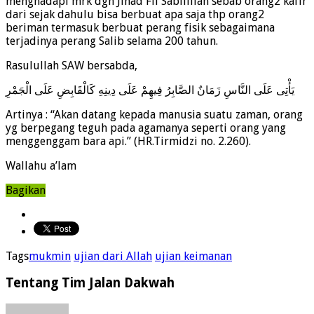
menghadapi mrk dgn Jihad Fii Sabilillah sebab orang2 kafir
dari sejak dahulu bisa berbuat apa saja thp orang2
beriman termasuk berbuat perang fisik sebagaimana
terjadinya perang Salib selama 200 tahun.
Rasulullah SAW bersabda,
يَأْتِى عَلَى النَّاسِ زَمَانٌ الصَّابِرُ فِيهِمْ عَلَى دِينِهِ كَالْقَابِضِ عَلَى الْجَمْرِ
Artinya : “Akan datang kepada manusia suatu zaman, orang
yg berpegang teguh pada agamanya seperti orang yang
menggenggam bara api.” (HR.Tirmidzi no. 2.260).
Wallahu a’lam
Bagikan
Tags
mukmin
ujian dari Allah
ujian keimanan
Tentang Tim Jalan Dakwah