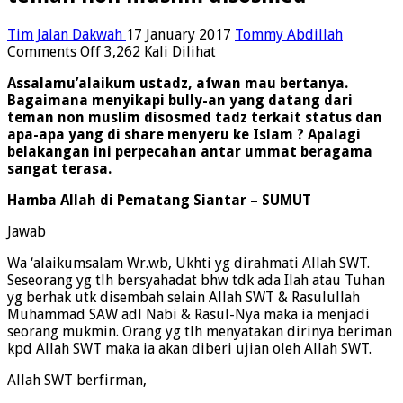
Tim Jalan Dakwah
17 January 2017
Tommy Abdillah
on
Comments Off
3,262 Kali Dilihat
menyikapi
Assalamu’alaikum ustadz, afwan mau bertanya.
bully-
Bagaimana menyikapi bully-an yang datang dari
an
teman non muslim disosmed tadz terkait status dan
yang
apa-apa yang di share menyeru ke Islam ? Apalagi
datang
belakangan ini perpecahan antar ummat beragama
dari
sangat terasa.
teman
non
Hamba Allah di Pematang Siantar – SUMUT
muslim
disosmed
Jawab
Wa ‘alaikumsalam Wr.wb, Ukhti yg dirahmati Allah SWT.
Seseorang yg tlh bersyahadat bhw tdk ada Ilah atau Tuhan
yg berhak utk disembah selain Allah SWT & Rasulullah
Muhammad SAW adl Nabi & Rasul-Nya maka ia menjadi
seorang mukmin. Orang yg tlh menyatakan dirinya beriman
kpd Allah SWT maka ia akan diberi ujian oleh Allah SWT.
Allah SWT berfirman,