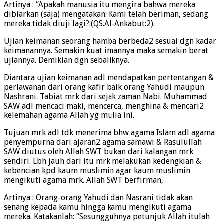
Artinya : “Apakah manusia itu mengira bahwa mereka
dibiarkan (saja) mengatakan: Kami telah beriman, sedang
mereka tidak diuji lagi?.(QS.Al-Ankabut:2).
Ujian keimanan seorang hamba berbeda2 sesuai dgn kadar
keimanannya. Semakin kuat imannya maka semakin berat
ujiannya. Demikian dgn sebaliknya.
Diantara ujian keimanan adl mendapatkan pertentangan &
perlawanan dari orang kafir baik orang Yahudi maupun
Nashrani. Tabiat mrk dari sejak zaman Nabi. Muhammad
SAW adl mencaci maki, mencerca, menghina & mencari2
kelemahan agama Allah yg mulia ini.
Tujuan mrk adl tdk menerima bhw agama Islam adl agama
penyempurna dari ajaran2 agama samawi & Rasulullah
SAW diutus oleh Allah SWT bukan dari kalangan mrk
sendiri. Lbh jauh dari itu mrk melakukan kedengkian &
kebencian kpd kaum muslimin agar kaum muslimin
mengikuti agama mrk. Allah SWT berfirman,
Artinya : Orang-orang Yahudi dan Nasrani tidak akan
senang kepada kamu hingga kamu mengikuti agama
mereka. Katakanlah: “Sesungguhnya petunjuk Allah itulah