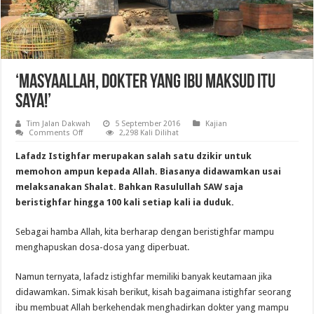
‘MasyaAllah, Dokter yang Ibu Maksud Itu
Saya!’
Tim Jalan Dakwah
5 September 2016
Kajian
on
Comments Off
2,298 Kali Dilihat
‘MasyaAllah,
Dokter
Lafadz Istighfar merupakan salah satu dzikir untuk
yang
Ibu
memohon ampun kepada Allah. Biasanya didawamkan usai
Maksud
melaksanakan Shalat. Bahkan Rasulullah SAW saja
Itu
Saya!’
beristighfar hingga 100 kali setiap kali ia duduk.
Sebagai hamba Allah, kita berharap dengan beristighfar mampu
menghapuskan dosa-dosa yang diperbuat.
Namun ternyata, lafadz istighfar memiliki banyak keutamaan jika
didawamkan. Simak kisah berikut, kisah bagaimana istighfar seorang
ibu membuat Allah berkehendak menghadirkan dokter yang mampu