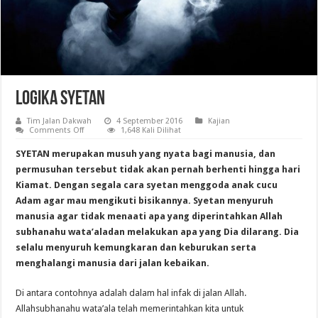
Logika Syetan
Tim Jalan Dakwah
4 September 2016
Kajian
on
Comments Off
1,648 Kali Dilihat
Logika
Syetan
SYETAN merupakan musuh yang nyata bagi manusia, dan
permusuhan tersebut tidak akan pernah berhenti hingga hari
Kiamat. Dengan segala cara syetan menggoda anak cucu
Adam agar mau mengikuti bisikannya. Syetan menyuruh
manusia agar tidak menaati apa yang diperintahkan Allah
subhanahu wata’aladan melakukan apa yang Dia dilarang. Dia
selalu menyuruh kemungkaran dan keburukan serta
menghalangi manusia dari jalan kebaikan.
Di antara contohnya adalah dalam hal infak di jalan Allah.
Allahsubhanahu wata’ala telah memerintahkan kita untuk