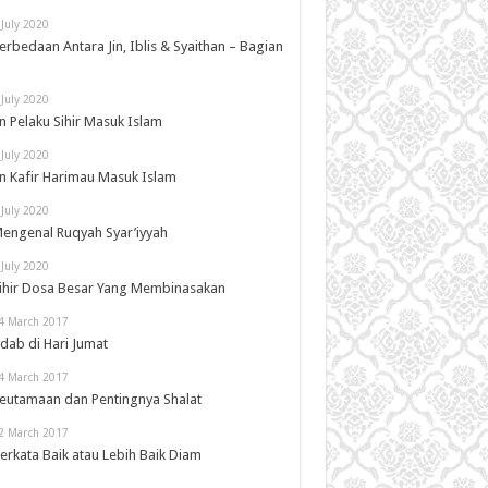
 July 2020
erbedaan Antara Jin, Iblis & Syaithan – Bagian
 July 2020
in Pelaku Sihir Masuk Islam
 July 2020
in Kafir Harimau Masuk Islam
 July 2020
engenal Ruqyah Syar’iyyah
 July 2020
ihir Dosa Besar Yang Membinasakan
4 March 2017
dab di Hari Jumat
4 March 2017
eutamaan dan Pentingnya Shalat
2 March 2017
erkata Baik atau Lebih Baik Diam