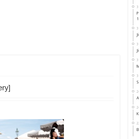
3
P
1
3
J
3
J
3
M
3
S
ery]
2
A
2
K
2
B