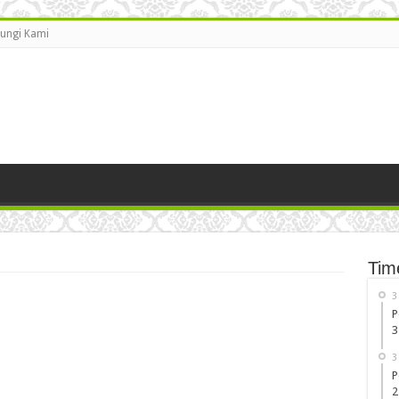
ungi Kami
Tim
3
P
3
3
P
2