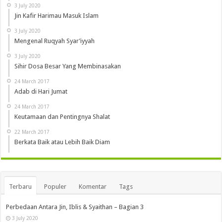
3 July 2020
Jin Kafir Harimau Masuk Islam
3 July 2020
Mengenal Ruqyah Syar’iyyah
3 July 2020
Sihir Dosa Besar Yang Membinasakan
24 March 2017
Adab di Hari Jumat
24 March 2017
Keutamaan dan Pentingnya Shalat
22 March 2017
Berkata Baik atau Lebih Baik Diam
Terbaru
Populer
Komentar
Tags
Perbedaan Antara Jin, Iblis & Syaithan – Bagian 3
3 July 2020