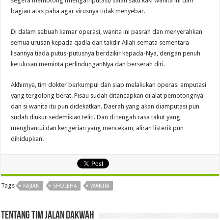
segera memotong (mengamputasi) salah satu kaki wanita ini dari
bagian atas paha agar virusnya tidak menyebar.
Di dalam sebuah kamar operasi, wanita ini pasrah dan menyerahkan
semua urusan kepada qadla dan takdir Allah semata sementara
lisannya tiada putus-putusnya berdzikir kepada-Nya, dengan penuh
ketulusan meminta perlindunganNya dan berserah diri.
Akhirnya, tim dokter berkumpul dan siap melakukan operasi amputasi
yang tergolong berat. Pisau sudah ditancapkan di alat pemotongnya
dan si wanita itu pun didekatkan. Daerah yang akan diamputasi pun
sudah diukur sedemikian teliti. Dan di tengah rasa takut yang
menghantui dan kengerian yang mencekam, aliran listerik pun
dihidupkan.
Tags
KAJIAN
SHOLEHA
WANITA
Tentang Tim Jalan Dakwah