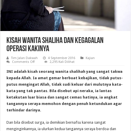
Kisah Wanita Shaliha dan Kegagalan
Operasi Kakinya
Tim Jalan Dakwah
4 September 2016
Kajian
on
Comments Off
2,295 Kali Dilihat
Kisah
Wanita
INI adalah kisah seorang wanita shalihah yang sangat takwa
Shaliha
dan
kepada Allah. Ia amat gemar berbuat kebajikan, tidak putus-
Kegagalan
putus mengingat Allah, tidak sudi keluar dari mulutnya kata-
Operasi
Kakinya
kata yang tak pantas. Bila disebut api neraka, ia lantas
ketakutan luar biasa dan sangat cemas hatinya, ia angkat
tangannya seraya memohon dengan penuh ketundukan agar
terhindar darinya.
Dan bila disebut surga, ia demikian bernafsu karena sangat
menginginkannya, ia ulurkan kedua tangannya seraya berdoa dan