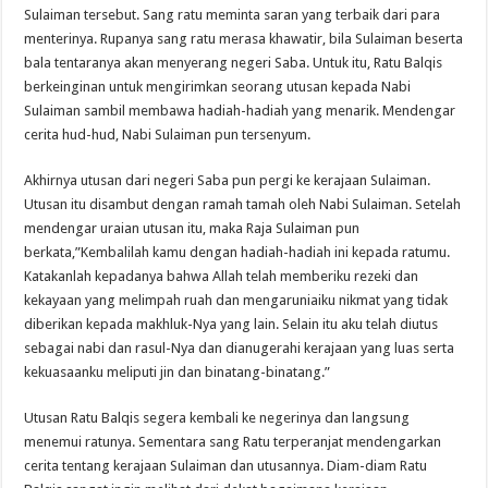
Sulaiman tersebut. Sang ratu meminta saran yang terbaik dari para
menterinya. Rupanya sang ratu merasa khawatir, bila Sulaiman beserta
bala tentaranya akan menyerang negeri Saba. Untuk itu, Ratu Balqis
berkeinginan untuk mengirimkan seorang utusan kepada Nabi
Sulaiman sambil membawa hadiah-hadiah yang menarik. Mendengar
cerita hud-hud, Nabi Sulaiman pun tersenyum.
Akhirnya utusan dari negeri Saba pun pergi ke kerajaan Sulaiman.
Utusan itu disambut dengan ramah tamah oleh Nabi Sulaiman. Setelah
mendengar uraian utusan itu, maka Raja Sulaiman pun
berkata,”Kembalilah kamu dengan hadiah-hadiah ini kepada ratumu.
Katakanlah kepadanya bahwa Allah telah memberiku rezeki dan
kekayaan yang melimpah ruah dan mengaruniaiku nikmat yang tidak
diberikan kepada makhluk-Nya yang lain. Selain itu aku telah diutus
sebagai nabi dan rasul-Nya dan dianugerahi kerajaan yang luas serta
kekuasaanku meliputi jin dan binatang-binatang.”
Utusan Ratu Balqis segera kembali ke negerinya dan langsung
menemui ratunya. Sementara sang Ratu terperanjat mendengarkan
cerita tentang kerajaan Sulaiman dan utusannya. Diam-diam Ratu