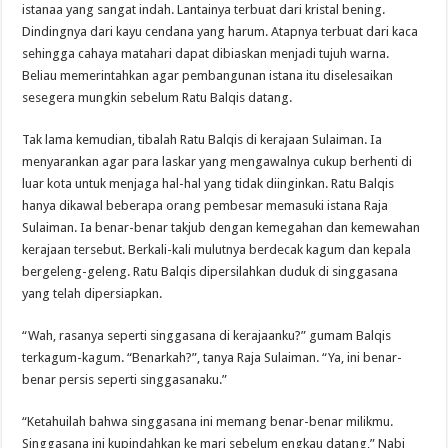
istanaa yang sangat indah. Lantainya terbuat dari kristal bening.
Dindingnya dari kayu cendana yang harum. Atapnya terbuat dari kaca
sehingga cahaya matahari dapat dibiaskan menjadi tujuh warna.
Beliau memerintahkan agar pembangunan istana itu diselesaikan
sesegera mungkin sebelum Ratu Balqis datang.
Tak lama kemudian, tibalah Ratu Balqis di kerajaan Sulaiman. Ia
menyarankan agar para laskar yang mengawalnya cukup berhenti di
luar kota untuk menjaga hal-hal yang tidak diinginkan. Ratu Balqis
hanya dikawal beberapa orang pembesar memasuki istana Raja
Sulaiman. Ia benar-benar takjub dengan kemegahan dan kemewahan
kerajaan tersebut. Berkali-kali mulutnya berdecak kagum dan kepala
bergeleng-geleng. Ratu Balqis dipersilahkan duduk di singgasana
yang telah dipersiapkan.
“Wah, rasanya seperti singgasana di kerajaanku?” gumam Balqis
terkagum-kagum. “Benarkah?”, tanya Raja Sulaiman. “Ya, ini benar-
benar persis seperti singgasanaku.”
“Ketahuilah bahwa singgasana ini memang benar-benar milikmu.
Singgasana ini kupindahkan ke mari sebelum engkau datang,” Nabi