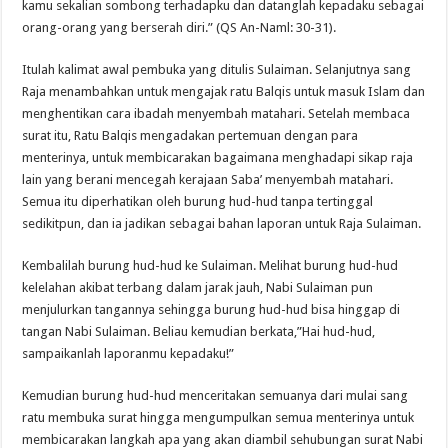
kamu sekalian sombong terhadapku dan datanglah kepadaku sebagai
orang-orang yang berserah diri.” (QS An-Naml: 30-31).
Itulah kalimat awal pembuka yang ditulis Sulaiman. Selanjutnya sang
Raja menambahkan untuk mengajak ratu Balqis untuk masuk Islam dan
menghentikan cara ibadah menyembah matahari. Setelah membaca
surat itu, Ratu Balqis mengadakan pertemuan dengan para
menterinya, untuk membicarakan bagaimana menghadapi sikap raja
lain yang berani mencegah kerajaan Saba’ menyembah matahari.
Semua itu diperhatikan oleh burung hud-hud tanpa tertinggal
sedikitpun, dan ia jadikan sebagai bahan laporan untuk Raja Sulaiman.
Kembalilah burung hud-hud ke Sulaiman. Melihat burung hud-hud
kelelahan akibat terbang dalam jarak jauh, Nabi Sulaiman pun
menjulurkan tangannya sehingga burung hud-hud bisa hinggap di
tangan Nabi Sulaiman. Beliau kemudian berkata,”Hai hud-hud,
sampaikanlah laporanmu kepadaku!”
Kemudian burung hud-hud menceritakan semuanya dari mulai sang
ratu membuka surat hingga mengumpulkan semua menterinya untuk
membicarakan langkah apa yang akan diambil sehubungan surat Nabi