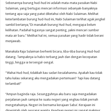
Sebenarnya burung hud-hud ini adalah mata-mata pasukan Nabi
Sulaiman, yang bertugas mencari informasi sebanyak-banyaknya
tentang apa saja yang patut diketahui oleh Nabi Sulaiman. Melihat
keterlambatan burung hud-hud ini, Nabi Sulaiman terlihat agak jengkel
sambil bertanya,”Di manakah burung Hud-hud, mengapa belum
kelihatan. Padahal tugasnya sangat penting, yakni mencari sumber
mata air baru.” Melihat hal ini, semua pasukan yang hadir tidak berani
menjawab.
Manakala Raja Sulaiman berhenti bicara, tiba-tiba burung Hud-hud
datang. Tampaknya ia habis terbang jauh dan dengan kecepatan
tinggi, hingga ia tersengal-sengal.
“Wahai Hud-hud, tidakkah kau sadari kesalahanmu. Apakah kau tidak
tahu kalau sekarang aku mengadakan pertemuan? Tapi kau datang
terlambat!”
“Ampun baginda raja. Sesungguhnya aku baru saja mengadakan
perjalanan jauh sampai ke suatu negeri yang engkau tidak pernah
mengetahuinya. Negeri ini bernama kerajaan Saba’. Kerajaan ini
diperintah oleh seorang wanita. Keadaan negeri ini sangat makmur.