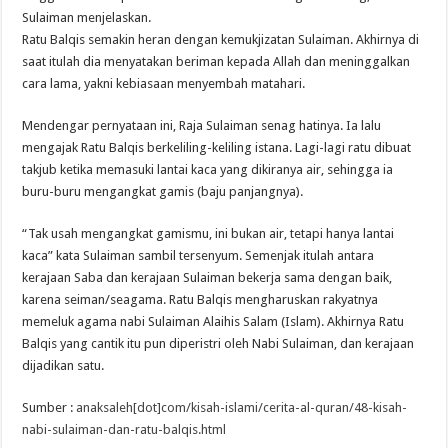
Sulaiman menjelaskan.
Ratu Balqis semakin heran dengan kemukjizatan Sulaiman. Akhirnya di
saat itulah dia menyatakan beriman kepada Allah dan meninggalkan
cara lama, yakni kebiasaan menyembah matahari.
Mendengar pernyataan ini, Raja Sulaiman senag hatinya. Ia lalu
mengajak Ratu Balqis berkeliling-keliling istana. Lagi-lagi ratu dibuat
takjub ketika memasuki lantai kaca yang dikiranya air, sehingga ia
buru-buru mengangkat gamis (baju panjangnya).
“Tak usah mengangkat gamismu, ini bukan air, tetapi hanya lantai
kaca” kata Sulaiman sambil tersenyum. Semenjak itulah antara
kerajaan Saba dan kerajaan Sulaiman bekerja sama dengan baik,
karena seiman/seagama. Ratu Balqis mengharuskan rakyatnya
memeluk agama nabi Sulaiman Alaihis Salam (Islam). Akhirnya Ratu
Balqis yang cantik itu pun diperistri oleh Nabi Sulaiman, dan kerajaan
dijadikan satu.
Sumber :
anaksaleh[dot]com/kisah-islami/cerita-al-quran/48-kisah-
nabi-sulaiman-dan-ratu-balqis.html