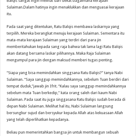
Balqis sangat ingin melihat dari dekat bagaimana kerajaan
Sulaiman.Dalam hatinya ingin menaklukkan dan menguasai kerajaan
itu.
Pada saat yang ditentukan, Ratu Balqis membawa laskarnya yang
terpilih. Mereka berangkat menuju kerajaan Sulaiman. Sementara itu
mata-mata kerajaan Sulaiman yang terdiri dari para jin
memberitahukan kepada sang raja bahwa tak lama lagi Ratu Balqis
akan datang bersama laskar pilihannya. Maka Raja Sulaiman
mengumpul para jin dengan maksud memberi tugas penting.
“Siapa yang bisa memindahkan singgsana Ratu Balqis?” tanya Nabi
Sulaiman. “Saya sanggup memindahkannya, sebelum Tuan berdiri dari
tempat duduk,”jawab jin Ifrit. “Kalau saya sanggup memindahkannya
sebelum mata Tuan berkedip,” kata orang saleh dari kaum Nabi
Sulaiman. Pada saat itu juga singgasana Ratu Balqis sudah berada di
depan Nabi Sulaiman. Melihat hal itu, Nabi Sulaiman langsung
bersungkur sujud dan bersyukur kepada Allah atas kekuasaan Allah
yang telah diperlihatkan kepadanya.
Beliau pun memerintahkan bangsa jin untuk membangun sebuah