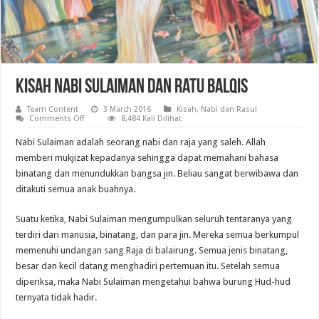
Kisah Nabi Sulaiman dan Ratu Balqis
Team Content
3 March 2016
Kisah
,
Nabi dan Rasul
on
Comments Off
8,484 Kali Dilihat
Kisah
Nabi
Nabi Sulaiman adalah seorang nabi dan raja yang saleh. Allah
Sulaiman
dan
memberi mukjizat kepadanya sehingga dapat memahani bahasa
Ratu
binatang dan menundukkan bangsa jin. Beliau sangat berwibawa dan
Balqis
ditakuti semua anak buahnya.
Suatu ketika, Nabi Sulaiman mengumpulkan seluruh tentaranya yang
terdiri dari manusia, binatang, dan para jin. Mereka semua berkumpul
memenuhi undangan sang Raja di balairung. Semua jenis binatang,
besar dan kecil datang menghadiri pertemuan itu. Setelah semua
diperiksa, maka Nabi Sulaiman mengetahui bahwa burung Hud-hud
ternyata tidak hadir.