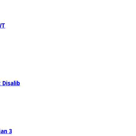
WT
 Disalib
ian 3