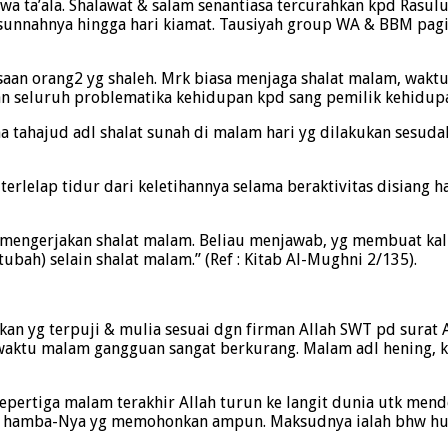
wa ta’ala. Shalawat & salam senantiasa tercurahkan kpd Rasul
 sunnahnya hingga hari kiamat. Tausiyah group WA & BBM pagi
iasaan orang2 yg shaleh. Mrk biasa menjaga shalat malam, wakt
n seluruh problematika kehidupan kpd sang pemilik kehidup
 tahajud adl shalat sunah di malam hari yg dilakukan sesudah
 terlelap tidur dari keletihannya selama beraktivitas disiang
 mengerjakan shalat malam. Beliau menjawab, yg membuat kali
ubah) selain shalat malam.” (Ref : Kitab Al-Mughni 2/135).
an yg terpuji & mulia sesuai dgn firman Allah SWT pd surat 
n di waktu malam gangguan sangat berkurang. Malam adl henin
sepertiga malam terakhir Allah turun ke langit dunia utk m
 hamba-Nya yg memohonkan ampun. Maksudnya ialah bhw hubu