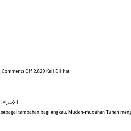
on
n
Comments Off
2,829 Kali Dilihat
Keutamaan
Shalat
Tahajud
{وَمِنَ اللَّيْلِ فَتَهَجَّدْ بِهِ نَافِلَةً لَّكَ عَسَىٰ أَن يَبْعَثَكَ رَبُّكَ مَقَامًا مَّحْمُودًا} [الإسراء : 79]
d sebagai tambahan bagi engkau. Mudah-mudahan Tuhan mengang