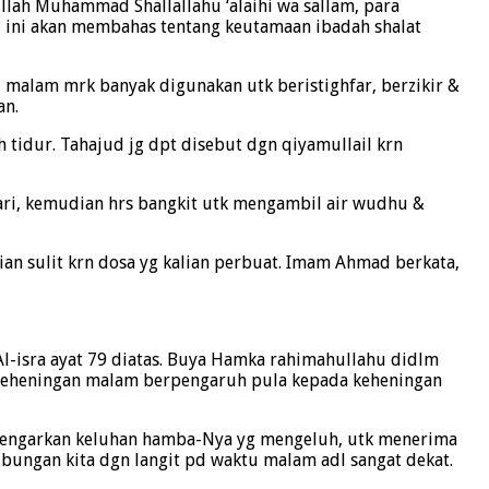
ullah Muhammad Shallallahu ‘alaihi wa sallam, para
 ini akan membahas tentang keutamaan ibadah shalat
u malam mrk banyak digunakan utk beristighfar, berzikir &
an.
 tidur. Tahajud jg dpt disebut dgn qiyamullail krn
 hari, kemudian hrs bangkit utk mengambil air wudhu &
an sulit krn dosa yg kalian perbuat. Imam Ahmad berkata,
Al-isra ayat 79 diatas. Buya Hamka rahimahullahu didlm
g, keheningan malam berpengaruh pula kepada keheningan
endengarkan keluhan hamba-Nya yg mengeluh, utk menerima
ngan kita dgn langit pd waktu malam adl sangat dekat.