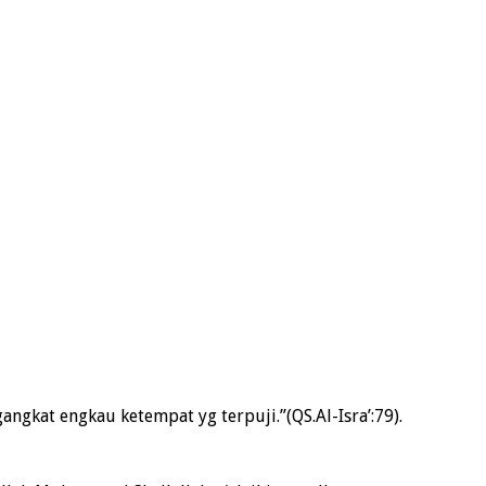
kat engkau ketempat yg terpuji.”(QS.Al-Isra’:79).