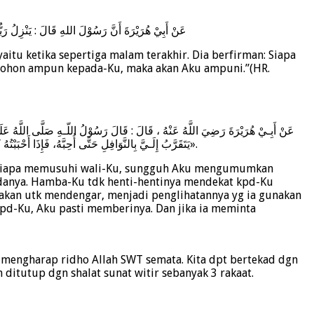
عَنْ أَبِيْ هُرَيْرَةَ أَنَّ رَسُوْلَ اللهِ قَالَ : يَنْزِلُ رَبُّ
aitu ketika sepertiga malam terakhir. Dia berfirman: Siapa
mohon ampun kepada-Ku, maka akan Aku ampuni.”(HR.
عَنْ أَبِـيْ هُرَيْرَةَ رَضِيَ اللَّهُ عَنْهُ ، قَالَ : قَالَ رَسُوْلُ اللّـهِ صَلَّى اللَّهُ عَلَيْ
يَتَقَرَّبُ إِلَـيَّ بِالنَّوَافِلِ حَتَّى أُحِبَّهُ، فَإِذَا أَحْبَبْتُهُ كُنْتُ سَمْعَهُ الَّذِيْ يَسْمَعُ بِهِ ، وَبَصَرَهُ الَّذِيْ يُبْصِرُ بِهِ ، وَيَدَهُ الَّتِيْ يَبْطِشُ بِهَا ، وَرِجْلَهُ الَّتِيْ يَمْشِيْ بِهَا ، وَإِنْ سَأَلَنِيْ لَأُعْطِيَنَّهُ ، وَلَئِنِ اسْتَعَاذَنِـيْ لَأُعِيْذَنَّهُ».
rangsiapa memusuhi wali-Ku, sungguh Aku mengumumkan
adanya. Hamba-Ku tdk henti-hentinya mendekat kpd-Ku
nakan utk mendengar, menjadi penglihatannya yg ia gunakan
 kpd-Ku, Aku pasti memberinya. Dan jika ia meminta
k mengharap ridho Allah SWT semata. Kita dpt bertekad dgn
ditutup dgn shalat sunat witir sebanyak 3 rakaat.