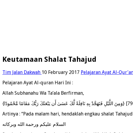
Keutamaan Shalat Tahajud
Tim Jalan Dakwah
10 February 2017
Pelajaran Ayat Al-Qur'a
Pelajaran Ayat Al-quran Hari Ini :
Allah Subhanahu Wa Ta’ala Berfirman,
Artinya : “Pada malam hari, hendaklah engkau shalat Tahaju
السلام عليكم ورحمة الله وبركاته