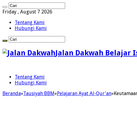
Friday , August 7 2026
Tentang Kami
Hubungi Kami
Jalan Dakwah Belajar 
Tentang Kami
Hubungi Kami
Beranda
»
Tausiyah BBM
»
Pelajaran Ayat Al-Qur'an
»
Keutamaan