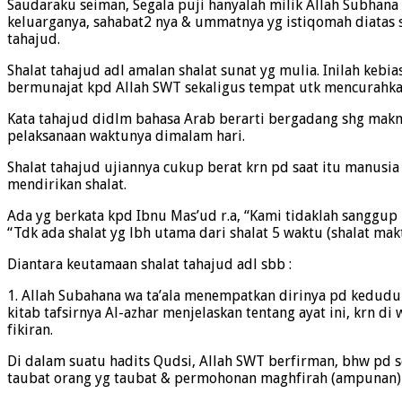
Saudaraku seiman, Segala puji hanyalah milik Allah Subhana 
keluarganya, sahabat2 nya & ummatnya yg istiqomah diatas
tahajud.
Shalat tahajud adl amalan shalat sunat yg mulia. Inilah keb
bermunajat kpd Allah SWT sekaligus tempat utk mencurahka
Kata tahajud didlm bahasa Arab berarti bergadang shg makna
pelaksanaan waktunya dimalam hari.
Shalat tahajud ujiannya cukup berat krn pd saat itu manusia
mendirikan shalat.
Ada yg berkata kpd Ibnu Mas’ud r.a, “Kami tidaklah sanggup
“Tdk ada shalat yg lbh utama dari shalat 5 waktu (shalat makt
Diantara keutamaan shalat tahajud adl sbb :
1. Allah Subahana wa ta’ala menempatkan dirinya pd keduduk
kitab tafsirnya Al-azhar menjelaskan tentang ayat ini, kr
fikiran.
Di dalam suatu hadits Qudsi, Allah SWT berfirman, bhw pd 
taubat orang yg taubat & permohonan maghfirah (ampunan)