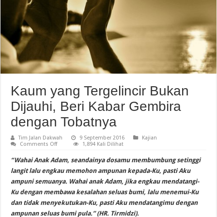
Kaum yang Tergelincir Bukan
Dijauhi, Beri Kabar Gembira
dengan Tobatnya
Tim Jalan Dakwah
9 September 2016
Kajian
on
Comments Off
1,894 Kali Dilihat
Kaum
yang
“Wahai Anak Adam, seandainya dosamu membumbung setinggi
Tergelincir
Bukan
langit lalu engkau memohon ampunan kepada-Ku, pasti Aku
Dijauhi,
ampuni semuanya. Wahai anak Adam, jika engkau mendatangi-
Beri
Kabar
Ku dengan membawa kesalahan seluas bumi, lalu menemui-Ku
Gembira
dengan
dan tidak menyekutukan-Ku, pasti Aku mendatangimu dengan
Tobatnya
ampunan seluas bumi pula.” (HR. Tirmidzi).