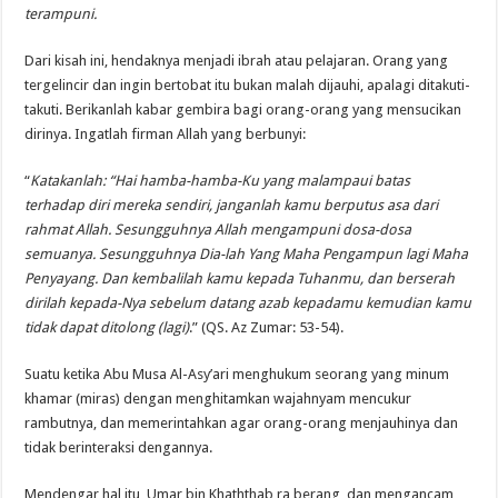
terampuni.
Dari kisah ini, hendaknya menjadi ibrah atau pelajaran. Orang yang
tergelincir dan ingin bertobat itu bukan malah dijauhi, apalagi ditakuti-
takuti. Berikanlah kabar gembira bagi orang-orang yang mensucikan
dirinya. Ingatlah firman Allah yang berbunyi:
“
Katakanlah: “Hai hamba-hamba-Ku yang malampaui batas
terhadap diri mereka sendiri, janganlah kamu berputus asa dari
rahmat Allah. Sesungguhnya Allah mengampuni dosa-dosa
semuanya. Sesungguhnya Dia-lah Yang Maha Pengampun lagi Maha
Penyayang. Dan kembalilah kamu kepada Tuhanmu, dan berserah
dirilah kepada-Nya sebelum datang azab kepadamu kemudian kamu
tidak dapat ditolong (lagi)
.” (QS. Az Zumar: 53-54).
Suatu ketika Abu Musa Al-Asy’ari menghukum seorang yang minum
khamar (miras) dengan menghitamkan wajahnyam mencukur
rambutnya, dan memerintahkan agar orang-orang menjauhinya dan
tidak berinteraksi dengannya.
Mendengar hal itu, Umar bin Khaththab ra berang dan mengancam