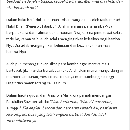
berdoa? Tiada jalan bagiku, kecuali berharap. Meminta maaf-Mu dan
aku berserah diri.”
Dalam buku berjudul “Tuntunan Tobat” yang ditulis oleh Muhammad
Nabil Dhaif (Penerbit Istanbul), Allah melarang para hamba-Nya
berputus asa dari rahmat dan ampunan-Nya, karena pintu tobat selalu
terbuka, kapan saja. Allah selalu menginginkan kebaikan bagi hamba-
Nya. Dia tidak menginginkan kehinaan dan kezaliman menimpa
hamba-Nya.
Allah pun menangguhkan siksa para hamba agar mereka mau
bertobat. Jika mereka bertobat, maka Allah akan menerimanya dengan
memberi ampunan, meski dosa-dosanya membumbung setinggi
langit dan membentang seluas bumi.
Dalam hadits qudsi, dari Anas bin Malik, dia pernah mendengar
Rasulullah Saw bersabda:
“Allah berfirman, “Wahai Anak Adam,
sungguh jika engkau berdoa dan berharap kepada-Ku, pasti akan
Aku ampuni dosa yang telah engkau perbuat dan Aku tidak
memedulikannya.