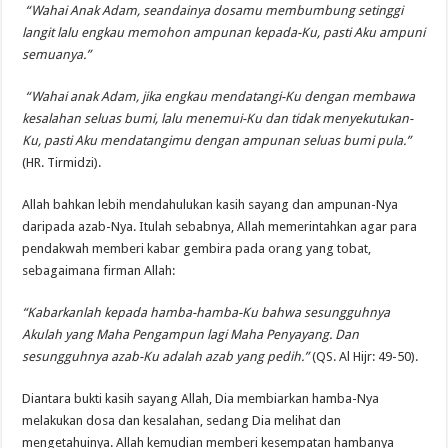
“Wahai Anak Adam, seandainya dosamu membumbung setinggi
langit lalu engkau memohon ampunan kepada-Ku, pasti Aku ampuni
semuanya.”
“Wahai anak Adam, jika engkau mendatangi-Ku dengan membawa
kesalahan seluas bumi, lalu menemui-Ku dan tidak menyekutukan-
Ku, pasti Aku mendatangimu dengan ampunan seluas bumi pula.”
(HR. Tirmidzi).
Allah bahkan lebih mendahulukan kasih sayang dan ampunan-Nya
daripada azab-Nya. Itulah sebabnya, Allah memerintahkan agar para
pendakwah memberi kabar gembira pada orang yang tobat,
sebagaimana firman Allah:
“Kabarkanlah kepada hamba-hamba-Ku bahwa sesungguhnya
Akulah yang Maha Pengampun lagi Maha Penyayang. Dan
sesungguhnya azab-Ku adalah azab yang pedih.”
(QS. Al Hijr: 49-50).
Diantara bukti kasih sayang Allah, Dia membiarkan hamba-Nya
melakukan dosa dan kesalahan, sedang Dia melihat dan
mengetahuinya. Allah kemudian memberi kesempatan hambanya