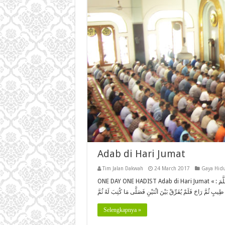
Adab di Hari Jumat
Tim Jalan Dakwah
24 March 2017
Gaya Hid
ONE DAY ONE HADIST Adab di Hari Jumat عن سَلْمَان الْفَارِسِيّ رضي الله عنه قَالَ قَالَ رَسُولُ اللَّهِ صَلَّى اللَّهُ عَلَيْهِ وَسَلَّمَ : »
Selengkapnya »