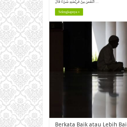
انْتَقَصَ مِنْ فَرِيْضَتِهِ شَيْءٌ قَالَ …
Selengkapnya »
Berkata Baik atau Lebih Ba