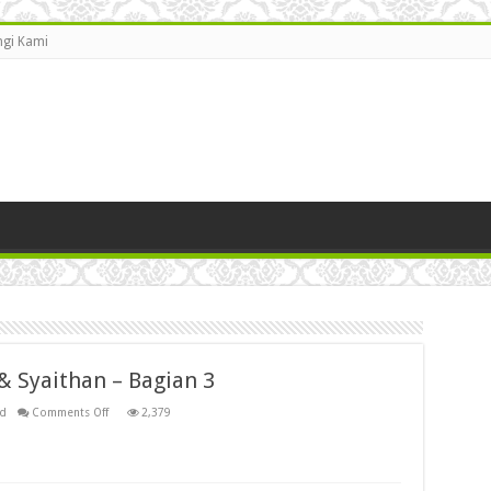
gi Kami
 & Syaithan – Bagian 3
on
ed
Comments Off
2,379
Perbedaan
Antara
Jin,
Iblis
&
Syaithan