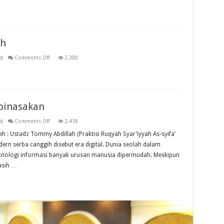
Kafir
Harimau
Masuk
Islam
ah
on
ed
Comments Off
2,300
Mengenal
Ruqyah
Syar’iyyah
binasakan
on
ed
Comments Off
2,418
Sihir
Dosa
 : Ustadz Tommy Abdillah (Praktisi Ruqyah Syar’iyyah As-syifa’
Besar
ern serba canggih disebut era digital. Dunia seolah dalam
Yang
Membinasakan
nologi informasi banyak urusan manusia dipermudah. Meskipun
asih …