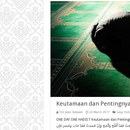
Keutamaan dan Pentingnya
Tim Jalan Dakwah
24 March 2017
Gaya Hid
ONE DAY ONE HADIST Keutamaan dan Pentingnya Shalat ه عنه قال: قال رسول الله صلى الله
حَتْ فَقَدْ أَفْلَحَ وَأَنْجَحَ وَإِنْ فَسَدَتْ فَقَدْ خَابَ وَخَسَرَ فَإِنِ