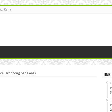
gi Kami
ari Berbohong pada Anak
Timel
3
P
3
3
P
2