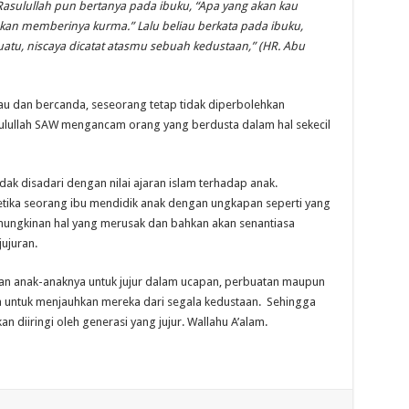
Rasulullah pun bertanya pada ibuku, “Apa yang akan kau
kan memberinya kurma.” Lalu beliau berkata pada ibuku,
tu, niscaya dicatat atasmu sebuah kedustaan,” (HR. Abu
u dan bercanda, seseorang tetap tidak diperbolehkan
ulullah SAW mengancam orang yang berdusta dalam hal sekecil
ak disadari dengan nilai ajaran islam terhadap anak.
etika seorang ibu mendidik anak dengan ungkapan seperti yang
ungkinan hal yang merusak dan bahkan akan senantiasa
ujuran.
kan anak-anaknya untuk jujur dalam ucapan, perbuatan maupun
ya untuk menjauhkan mereka dari segala kedustaan. Sehingga
diiringi oleh generasi yang jujur. Wallahu A’alam.