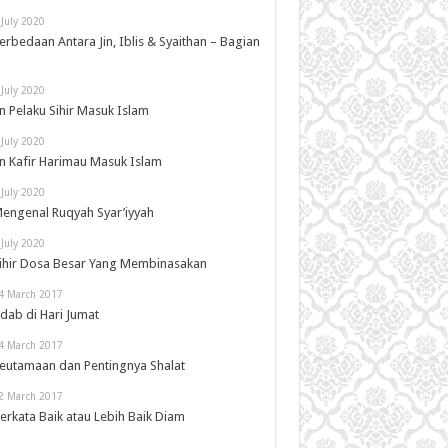
 July 2020
erbedaan Antara Jin, Iblis & Syaithan – Bagian
 July 2020
in Pelaku Sihir Masuk Islam
 July 2020
in Kafir Harimau Masuk Islam
 July 2020
engenal Ruqyah Syar’iyyah
 July 2020
ihir Dosa Besar Yang Membinasakan
4 March 2017
dab di Hari Jumat
4 March 2017
eutamaan dan Pentingnya Shalat
2 March 2017
erkata Baik atau Lebih Baik Diam