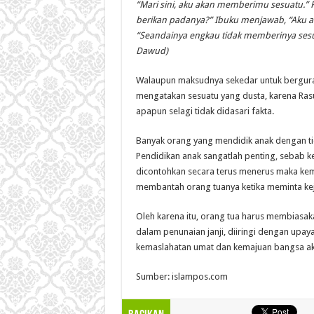
“Mari sini, aku akan memberimu sesuatu.” 
berikan padanya?” Ibuku menjawab, “Aku a
“Seandainya engkau tidak memberinya sesua
Dawud)
Walaupun maksudnya sekedar untuk bergura
mengatakan sesuatu yang dusta, karena Ras
apapun selagi tidak didasari fakta.
Banyak orang yang mendidik anak dengan tid
Pendidikan anak sangatlah penting, sebab k
dicontohkan secara terus menerus maka kem
membantah orang tuanya ketika meminta kej
Oleh karena itu, orang tua harus membiasa
dalam penunaian janji, diiringi dengan upa
kemaslahatan umat dan kemajuan bangsa akan 
Sumber: islampos.com