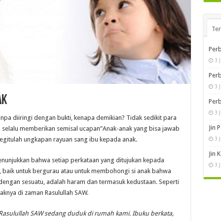
Te
Perb
3 
Perb
3 
ak
Perb
3 
anpa diiringi dengan bukti, kenapa demikian? Tidak sedikit para
Jin 
, selalu memberikan semisal ucapan”Anak-anak yang bisa jawab
3 
begitulah ungkapan rayuan sang ibu kepada anak.
Jin 
nunjukkan bahwa setiap perkataan yang ditujukan kepada
3 
, baik untuk bergurau atau untuk membohongi si anak bahwa
ti dengan sesuatu, adalah haram dan termasuk kedustaan. Seperti
aknya di zaman Rasulullah SAW.
Rasulullah SAW sedang duduk di rumah kami. Ibuku berkata,