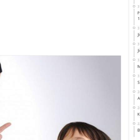
3
P
1
3
J
3
J
3
M
3
S
2
A
2
K
2
B