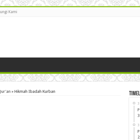
ungi Kami
Qur'an
»
Hikmah Ibadah Kurban
Timel
3
P
3
3
P
2