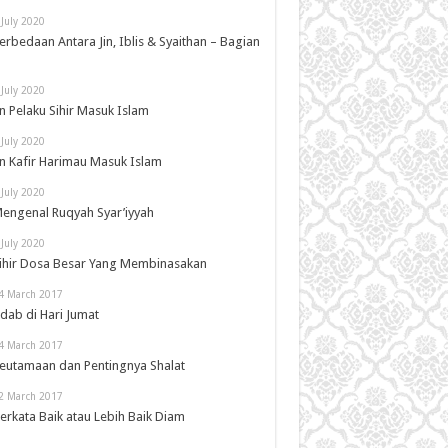
 July 2020
erbedaan Antara Jin, Iblis & Syaithan – Bagian
 July 2020
in Pelaku Sihir Masuk Islam
 July 2020
in Kafir Harimau Masuk Islam
 July 2020
engenal Ruqyah Syar’iyyah
 July 2020
ihir Dosa Besar Yang Membinasakan
4 March 2017
dab di Hari Jumat
4 March 2017
eutamaan dan Pentingnya Shalat
2 March 2017
erkata Baik atau Lebih Baik Diam