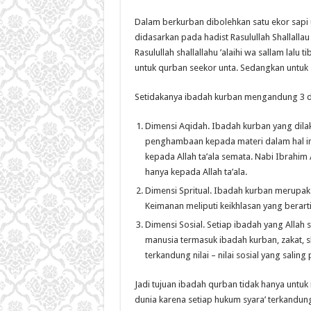
Dalam berkurban dibolehkan satu ekor sapi u
didasarkan pada hadist Rasulullah Shallalla
Rasulullah shallallahu ’alaihi wa sallam lalu
untuk qurban seekor unta. Sedangkan untuk s
Setidakanya ibadah kurban mengandung 3 d
Dimensi Aqidah. Ibadah kurban yang dil
penghambaan kepada materi dalam hal in
kepada Allah ta’ala semata. Nabi Ibrahi
hanya kepada Allah ta’ala.
Dimensi Spritual. Ibadah kurban merupaka
Keimanan meliputi keikhlasan yang berarti
Dimensi Sosial. Setiap ibadah yang Allah
manusia termasuk ibadah kurban, zakat, s
terkandung nilai – nilai sosial yang salin
Jadi tujuan ibadah qurban tidak hanya untuk
dunia karena setiap hukum syara’ terkandung 