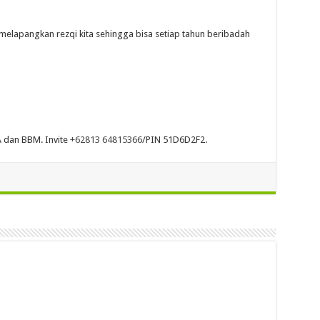
melapangkan rezqi kita sehingga bisa setiap tahun beribadah
 dan BBM. Invite
+62813 64815366
/PIN 51D6D2F2.