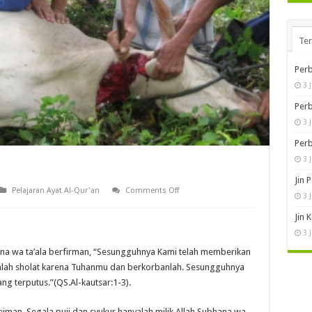
Te
Perb
3 
Perb
3 
Perb
3 
Jin 
on
Pelajaran Ayat Al-Qur'an
Comments Off
3 
Hikmah
Ibadah
Jin 
Kurban
3 
bhana wa ta’ala berfirman, “Sesungguhnya Kami telah memberikan
nlah sholat karena Tuhanmu dan berkorbanlah. Sesungguhnya
 terputus.”(QS.Al-kautsar:1-3).
iman, Segala puji dan syukur hanyalah milik Allah Subhana wa