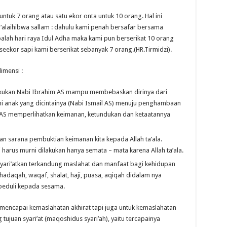
ntuk 7 orang atau satu ekor onta untuk 10 orang. Hal ini
u ‘alaihibwa sallam : dahulu kami penah bersafar bersama
 tibalah hari raya Idul Adha maka kami pun berserikat 10 orang
eekor sapi kami berserikat sebanyak 7 orang.(HR.Tirmidzi).
imensi :
akukan Nabi Ibrahim AS mampu membebaskan dirinya dari
i anak yang dicintainya (Nabi Ismail AS) menuju penghambaan
m AS memperlihatkan keimanan, ketundukan dan ketaatannya
n sarana pembuktian keimanan kita kepada Allah ta’ala.
 harus murni dilakukan hanya semata – mata karena Allah ta’ala.
 syari’atkan terkandung maslahat dan manfaat bagi kehidupan
hadaqah, waqaf, shalat, haji, puasa, aqiqah didalam nya
g peduli kepada sesama.
 mencapai kemaslahatan akhirat tapi juga untuk kemaslahatan
tujuan syari’at (maqoshidus syari’ah), yaitu tercapainya