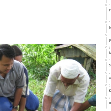
3
P
1
3
J
3
J
3
M
3
S
2
A
2
K
2
B