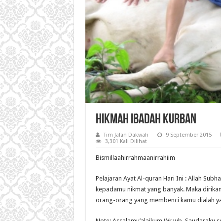
Hikmah Ibadah Kurban
Tim Jalan Dakwah
9 September 2015
3,301 Kali Dilihat
Bismillaahirrahmaanirrahiim
Pelajaran Ayat Al-quran Hari Ini : Allah Su
kepadamu nikmat yang banyak. Maka dirika
orang-orang yang membenci kamu dialah yang
Note: Assalamu’alaikum Wr.wb. Saudaraku se