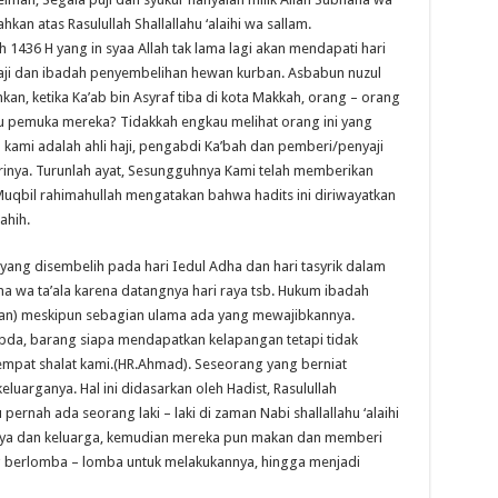
hkan atas Rasulullah Shallallahu ‘alaihi wa sallam.
ah 1436 H yang in syaa Allah tak lama lagi akan mendapati hari
aji dan ibadah penyembelihan hewan kurban. Asbabun nuzul
kan, ketika Ka’ab bin Asyraf tiba di kota Makkah, orang – orang
 pemuka mereka? Tidakkah engkau melihat orang ini yang
 kami adalah ahli haji, pengabdi Ka’bah dan pemberi/penyaji
arinya. Turunlah ayat, Sesungguhnya Kami telah memberikan
uqbil rahimahullah mengatakan bahwa hadits ini diriwayatkan
ahih.
ang disembelih pada hari Iedul Adha dan hari tasyrik dalam
a wa ta’ala karena datangnya hari raya tsb. Hukum ibadah
kan) meskipun sebagian ulama ada yang mewajibkannya.
rsabda, barang siapa mendapatkan kelapangan tetapi tidak
empat shalat kami.(HR.Ahmad). Seseorang yang berniat
luarganya. Hal ini didasarkan oleh Hadist, Rasulullah
 pernah ada seorang laki – laki di zaman Nabi shallallahu ‘alaihi
nya dan keluarga, kemudian mereka pun makan dan memberi
g berlomba – lomba untuk melakukannya, hingga menjadi