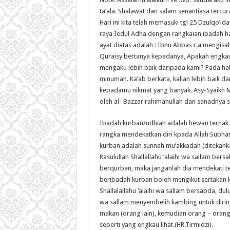
ta’ala. Shalawat dan salam senantiasa tercura
Hari ini kita telah memasuki tgl 25 Dzulqo’id
raya Iedul Adha dengan rangkaian ibadah h
ayat diatas adalah : Ibnu Abbas r.a mengisah
Quraisy bertanya kepadanya, Apakah engkau
mengaku lebih baik daripada kami? Pada hal
minuman. Ka’ab berkata, kalian lebih baik d
kepadamu nikmat yang banyak. Asy-Syaikh M
oleh al- Bazzar rahimahullah dan sanadnya s
Ibadah kurban/udhiah adalah hewan ternak y
rangka mendekatkan diri kpada Allah Subhan
kurban adalah sunnah mu’akkadah (ditekan
Rasulullah Shallallahu ‘alaihi wa sallam be
berqurban, maka janganlah dia mendekati t
beribadah kurban boleh mengikut sertakan ke
Shallalallahu ‘alaihi wa sallam bersabda, dulu
wa sallam menyembelih kambing untuk diri
makan (orang lain), kemudian orang – oran
seperti yang engkau lihat.(HR.Tirmidzi).