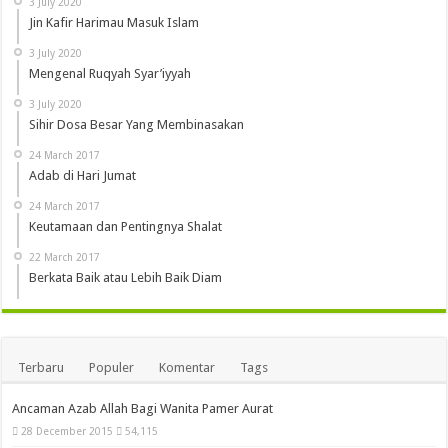
3 July 2020
Jin Kafir Harimau Masuk Islam
3 July 2020
Mengenal Ruqyah Syar’iyyah
3 July 2020
Sihir Dosa Besar Yang Membinasakan
24 March 2017
Adab di Hari Jumat
24 March 2017
Keutamaan dan Pentingnya Shalat
22 March 2017
Berkata Baik atau Lebih Baik Diam
Terbaru
Populer
Komentar
Tags
Ancaman Azab Allah Bagi Wanita Pamer Aurat
28 December 2015
54,115