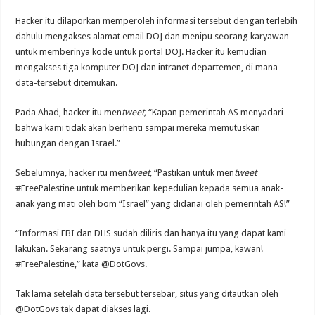
Hacker itu dilaporkan memperoleh informasi tersebut dengan terlebih
dahulu mengakses alamat email DOJ dan menipu seorang karyawan
untuk memberinya kode untuk portal DOJ. Hacker itu kemudian
mengakses tiga komputer DOJ dan intranet departemen, di mana
data-tersebut ditemukan.
Pada Ahad, hacker itu men
tweet,
“Kapan pemerintah AS menyadari
bahwa kami tidak akan berhenti sampai mereka memutuskan
hubungan dengan Israel.”
Sebelumnya, hacker itu men
tweet
, “Pastikan untuk men
tweet
#FreePalestine untuk memberikan kepedulian kepada semua anak-
anak yang mati oleh bom “Israel” yang didanai oleh pemerintah AS!”
“Informasi FBI dan DHS sudah diliris dan hanya itu yang dapat kami
lakukan. Sekarang saatnya untuk pergi. Sampai jumpa, kawan!
#FreePalestine,” kata @DotGovs.
Tak lama setelah data tersebut tersebar, situs yang ditautkan oleh
@DotGovs tak dapat diakses lagi.