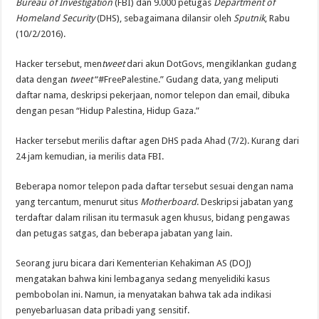
Bureau of Investigation
(FBI) dan 9.000 petugas
Department of
pribadi
20
Homeland Security
(DHS), sebagaimana dilansir oleh
Sputnik
, Rabu
ribu
agen
(10/2/2016).
FBI
Hacker tersebut, men
tweet
dari akun DotGovs, mengiklankan gudang
data dengan
tweet
“#FreePalestine.” Gudang data, yang meliputi
daftar nama, deskripsi pekerjaan, nomor telepon dan email, dibuka
dengan pesan “Hidup Palestina, Hidup Gaza.”
Hacker tersebut merilis daftar agen DHS pada Ahad (7/2). Kurang dari
24 jam kemudian, ia merilis data FBI.
Beberapa nomor telepon pada daftar tersebut sesuai dengan nama
yang tercantum, menurut situs
Motherboard
. Deskripsi jabatan yang
terdaftar dalam rilisan itu termasuk agen khusus, bidang pengawas
dan petugas satgas, dan beberapa jabatan yang lain.
Seorang juru bicara dari Kementerian Kehakiman AS (DOJ)
mengatakan bahwa kini lembaganya sedang menyelidiki kasus
pembobolan ini. Namun, ia menyatakan bahwa tak ada indikasi
penyebarluasan data pribadi yang sensitif.