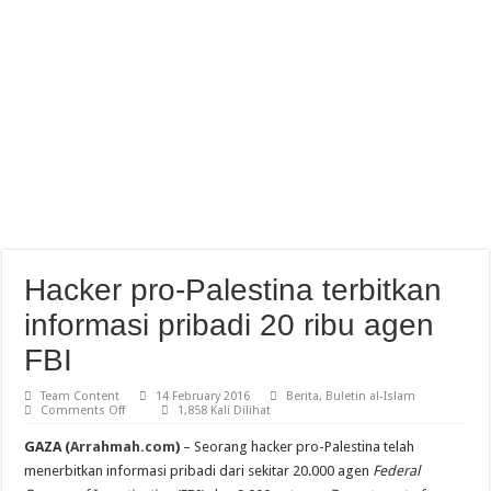
Hacker pro-Palestina terbitkan
informasi pribadi 20 ribu agen
FBI
Team Content
14 February 2016
Berita
,
Buletin al-Islam
on
Comments Off
1,858 Kali Dilihat
Hacker
pro-
GAZA (
Arrahmah.com
)
– Seorang hacker pro-Palestina telah
Palestina
terbitkan
menerbitkan informasi pribadi dari sekitar 20.000 agen
Federal
informasi