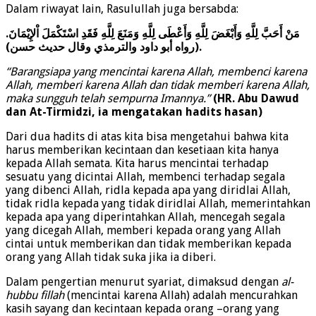
Dalam riwayat lain, Rasulullah juga bersabda:
مَنْ أَحَبَّ لِلَّهِ وَأَبْغَضَ لِلَّهِ وَأَعْطَى لِلَّهِ وَمَنَعَ لِلَّهِ فَقَدِ اسْتَكْمَلَ اْلإِيْمَانَ.
(رواه أبو داود والترمذي وقال حديث حسن).
“Barangsiapa yang mencintai karena Allah, membenci karena
Allah, memberi karena Allah dan tidak memberi karena Allah,
maka sungguh telah sempurna Imannya.”
(HR. Abu Dawud
dan At-Tirmidzi, ia mengatakan hadits hasan)
Dari dua hadits di atas kita bisa mengetahui bahwa kita
harus memberikan kecintaan dan kesetiaan kita hanya
kepada Allah semata. Kita harus mencintai terhadap
sesuatu yang dicintai Allah, membenci terhadap segala
yang dibenci Allah, ridla kepada apa yang diridlai Allah,
tidak ridla kepada yang tidak diridlai Allah, memerintahkan
kepada apa yang diperintahkan Allah, mencegah segala
yang dicegah Allah, memberi kepada orang yang Allah
cintai untuk memberikan dan tidak memberikan kepada
orang yang Allah tidak suka jika ia diberi.
Dalam pengertian menurut syariat, dimaksud dengan
al-
hubbu fillah
(mencintai karena Allah) adalah mencurahkan
kasih sayang dan kecintaan kepada orang –orang yang