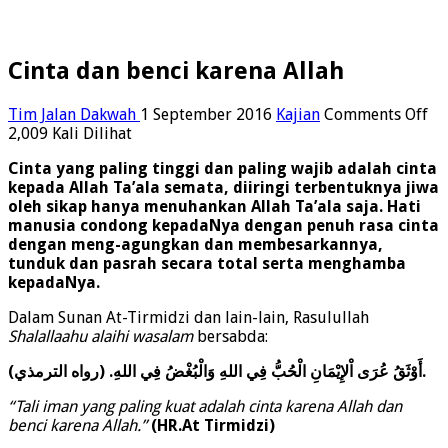
Cinta dan benci karena Allah
on
Tim Jalan Dakwah
1 September 2016
Kajian
Comments Off
Ci
2,009 Kali Dilihat
da
Cinta yang paling tinggi dan paling wajib adalah cinta
be
kepada Allah Ta’ala semata, diiringi terbentuknya jiwa
ka
oleh sikap hanya menuhankan Allah Ta’ala saja. Hati
Al
manusia condong kepadaNya dengan penuh rasa cinta
dengan meng-agungkan dan membesarkannya,
tunduk dan pasrah secara total serta menghamba
kepadaNya.
Dalam Sunan At-Tirmidzi dan lain-lain, Rasulullah
Shalallaahu alaihi wasalam
bersabda:
أَوْثَقُ عُرَى اْلإِيْمَانِ الْحُبُّ فِي اللهِ وَالْبُغْضُ فِي اللهِ. (رواه الترمذي).
“Tali iman yang paling kuat adalah cinta karena Allah dan
benci karena Allah.”
(HR.At Tirmidzi)