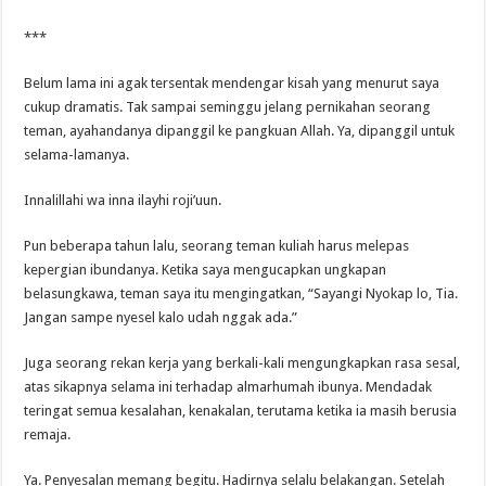
***
Belum lama ini agak tersentak mendengar kisah yang menurut saya
cukup dramatis. Tak sampai seminggu jelang pernikahan seorang
teman, ayahandanya dipanggil ke pangkuan Allah. Ya, dipanggil untuk
selama-lamanya.
Innalillahi wa inna ilayhi roji’uun.
Pun beberapa tahun lalu, seorang teman kuliah harus melepas
kepergian ibundanya. Ketika saya mengucapkan ungkapan
belasungkawa, teman saya itu mengingatkan, “Sayangi Nyokap lo, Tia.
Jangan sampe nyesel kalo udah nggak ada.”
Juga seorang rekan kerja yang berkali-kali mengungkapkan rasa sesal,
atas sikapnya selama ini terhadap almarhumah ibunya. Mendadak
teringat semua kesalahan, kenakalan, terutama ketika ia masih berusia
remaja.
Ya. Penyesalan memang begitu. Hadirnya selalu belakangan. Setelah