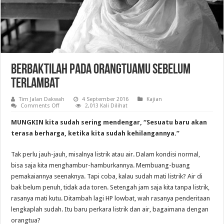
Berbaktilah pada Orangtuamu sebelum
Terlambat
Tim Jalan Dakwah
4 September 2016
Kajian
on
Comments Off
2,013 Kali Dilihat
Berbaktilah
pada
MUNGKIN kita sudah sering mendengar, “Sesuatu baru akan
Orangtuamu
sebelum
terasa berharga, ketika kita sudah kehilangannya.”
Terlambat
Tak perlu jauh-jauh, misalnya listrik atau air. Dalam kondisi normal,
bisa saja kita menghambur-hamburkannya. Membuang-buang
pemakaiannya seenaknya. Tapi coba, kalau sudah mati listrik? Air di
bak belum penuh, tidak ada toren. Setengah jam saja kita tanpa listrik,
rasanya mati kutu. Ditambah lagi HP lowbat, wah rasanya penderitaan
lengkaplah sudah. Itu baru perkara listrik dan air, bagaimana dengan
orangtua?