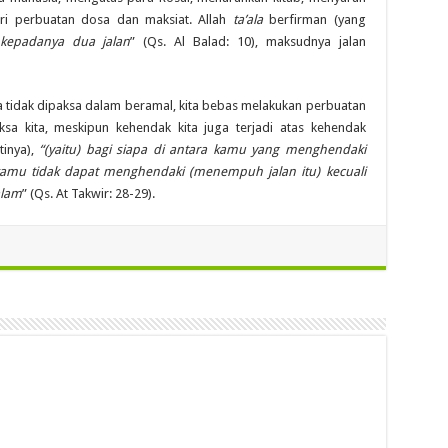
ri perbuatan dosa dan maksiat. Allah
ta’ala
berfirman (yang
kepadanya dua jalan
” (Qs. Al Balad: 10), maksudnya jalan
a tidak dipaksa dalam beramal, kita bebas melakukan perbuatan
sa kita, meskipun kehendak kita juga terjadi atas kehendak
tinya),
“(yaitu) bagi siapa di antara kamu yang menghendaki
amu tidak dapat menghendaki (menempuh jalan itu) kecuali
alam
” (Qs. At Takwir: 28-29).