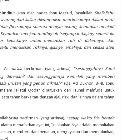
ahim
ditunjukan oleh hadits ibnu Mas’ud, Rasulullah
Shallallahu
eorang dari kalian dikumpulkan penciptaannya dalam perut
thfah (bersatunya sperma dengan ovum), kemudian menjadi
a. Kemudian menjadi mudhghah (segumpal daging) seperti itu
utus kepadanya untuk meniupkan ruh di dalamnya, dan
aitu menuliskan rizkinya, ajalnya, amalnya, dan celaka atau
n
, Allah
ta’ala
berfirman (yang artinya), “
sesungguhnya Kami
5
g diberkahi
dan sesungguhnya Kami-lah yang memberi
segala urusan yang penuh hikmah”
(Qs. Ad Dukhon: 3-4). Ibnu
malam lailatul Qodar diputuskan dari lauhul mahfudz untuk
a satu tahun berkaitan dengan ajal, rizki dan lainnya dalam tahun
 Allah
ta’ala
berfirman (yang artinya), “
setiap waktu Dia berada
a ulama menafsirkan ayat ini, “kesibukan Nya adalah memuliakan
ahkan, memberi dan menahan, mengayakan dan memisikinkan,
7
nya”