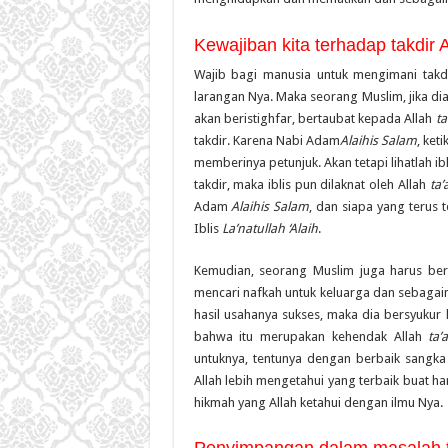
Kewajiban kita terhadap takdir A
Wajib bagi manusia untuk mengimani takd
larangan Nya. Maka seorang Muslim, jika dia
akan beristighfar, bertaubat kepada Allah
ta
takdir. Karena Nabi Adam
Alaihis Salam
, ket
memberinya petunjuk. Akan tetapi lihatlah ibl
takdir, maka iblis pun dilaknat oleh Allah
ta’
Adam
Alaihis Salam
, dan siapa yang terus 
Iblis
La’natullah ‘Alaih
.
Kemudian, seorang Muslim juga harus ber
mencari nafkah untuk keluarga dan sebagain
hasil usahanya sukses, maka dia bersyukur
bahwa itu merupakan kehendak Allah
ta’
untuknya, tentunya dengan berbaik sangka 
Allah lebih mengetahui yang terbaik buat 
hikmah yang Allah ketahui dengan ilmu Nya.
Penyimpangan dalam masalah t