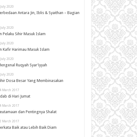
 July 2020
erbedaan Antara Jin, Iblis & Syaithan – Bagian
 July 2020
in Pelaku Sihir Masuk Islam
 July 2020
in Kafir Harimau Masuk Islam
 July 2020
engenal Ruqyah Syar’iyyah
 July 2020
ihir Dosa Besar Yang Membinasakan
4 March 2017
dab di Hari Jumat
4 March 2017
eutamaan dan Pentingnya Shalat
2 March 2017
erkata Baik atau Lebih Baik Diam