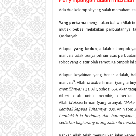
Ada dua kelompok yang salah memahami ta
Yang
pertama
mengatakan bahwa Allah ti
mutlak bebas melakukan perbuatannya t
Qodariyah.
Adapun
yang kedua
, adalah kelompok ya
manusia tidak punya pilihan atas perbuata
robot yang diatur oleh remot. Kelompok ini
Adapun keyakinan yang benar adalah, ba
9
manusia
, Allah
ta’ala
berfirman (yang artiny
memilihnya.
” (Qs. Al Qoshos: 68). Akan tet
diberi otak untuk berpikir, diberika
Allah
ta’ala
berfirman (yang artinya)
, “Maka
kembali kepada Tuhannya
” (Qs. An Naba: 3
hendaklah ia beriman, dan barangsiapa ya
sediakan bagi orang orang zalim itu nera
Bahkan Allah telah menunjukan jalan kepa