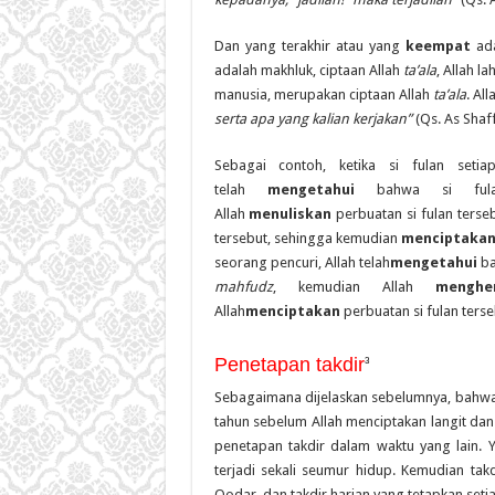
Dan yang terakhir atau yang
keempat
ad
adalah makhluk, ciptaan Allah
ta’ala
, Allah 
manusia, merupakan ciptaan Allah
ta’ala
. All
serta apa yang kalian kerjakan”
(Qs. As Shaff
Sebagai contoh, ketika si fulan setia
telah
mengetahui
bahwa si fulan 
Allah
menuliskan
perbuatan si fulan terse
tersebut, sehingga kemudian
menciptaka
seorang pencuri, Allah telah
mengetahui
ba
mahfudz
, kemudian Allah
menghe
Allah
menciptakan
perbuatan si fulan terse
Penetapan takdir
3
Sebagaimana dijelaskan sebelumnya, bahwa A
tahun sebelum Allah menciptakan langit d
penetapan takdir dalam waktu yang lain. Y
terjadi sekali seumur hidup. Kemudian tak
Qodar, dan takdir harian yang tetapkan setia