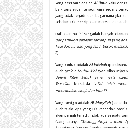
Yang
pertama
adalah
Al
Ilmu
.
Yaitu deng
baik yang sudah terjadi, yang sedang terja
yang tidak terjadi, dan bagaimana jika it
sebelum Dia menciptakan mereka, dan Allah m
Dalil akan hal ini sangatlah banyak, dianta
daripada-Nya sebesar zarrahpun yang ada d
kecil dari itu dan yang lebih besar, melai
3).
Yang
kedua
adalah
Al
kitabah
(penulisan).
Allah
ta’ala
di
Lauhul
Mahfudz
. Allah
ta’ala
be
dalam Kitab Induk yang nyata (Lau
Wasallam
bersabda, “
Allah telah menu
2
menciptakan langit dan bumi
”
Yang
ketiga
adalah
Al Masyi’ah
(kehendak
Allah ta’ala. Apa yang Dia kehendaki pasti 
akan pernah terjadi. Tidak ada sesuatu yan
(yang artinya),
“Sesungguhnya urusan Ny
kepadanya, “jadilah!” maka terjadilah
” (Qs. 