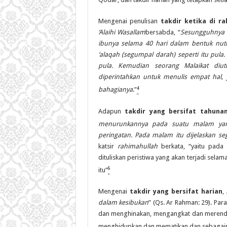
Mengenai penulisan
takdir ketika di r
‘Alaihi Wasallam
bersabda, “
Sesungguhnya s
ibunya selama 40 hari dalam bentuk nu
‘alaqah (segumpal darah) seperti itu pul
pula. Kemudian seorang Malaikat di
diperintahkan untuk menulis empat hal, y
4
bahagianya
.”
Adapun
takdir yang bersifat tahuna
menurunkannya pada suatu malam yan
peringatan. Pada malam itu dijelaskan 
katsir
rahimahullah
berkata, “yaitu pada 
dituliskan peristiwa yang akan terjadi selam
6
itu”
Mengenai
takdir yang bersifat harian
,
dalam kesibukan
” (Qs. Ar Rahman: 29). Par
dan menghinakan, mengangkat dan merend
menghidupkan dan mematikan dan sebagai