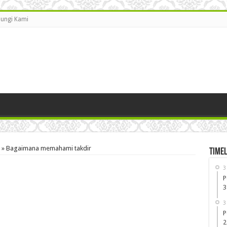
ungi Kami
»
Bagaimana memahami takdir
Timel
3
P
3
3
P
2