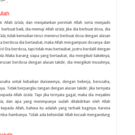
llah
ir Allah
ta’ala
, dan menjalankan perintah Allah serta menjauhi
 berbuat baik, dia memuji Allah
ta’ala
. Jika dia berbuat dosa, dia
’ala
, tidak kemudian terus menerus berbuat dosa dengan alasan
ika berdosa dia bertaubat, maka Allah mengampuni dosanya dan
is! Dia berdosa, tapi tidak mau bertaubat, justru berdalil dengan
ala
. Maka barang siapa yang bertaubat, dia mengikuti kakeknya,
terusan berdosa dengan alasan takdir, dia mengikuti musuhnya,
usaha untuk kebaikan duniawinya, dengan bekerja, berusaha,
ya. Tidak berpangku tangan dengan alasan takdir. Jika ternyata
 kepada Allah
ta’ala.
Tapi jika ternyata gagal, maka dia meyakini
ala
, dan apa yang menimpanya sudah ditakdirkan oleh Allah
kepada Allah, bahwa itu adalah yang terbaik baginya. Karena
hamba-hambanya. Tidak ada kehendak Allah kecuali mengandung
akdir