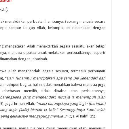
8
kdir
:
dak menakdirkan perbuatan hambanya. Seorang manusia secara
anpa campur tangan Allah, kelompok ini dinamakan dengan
ng mengatakan Allah menakdirkan segala sesuatu, akan tetapi
nnya, manusia dipaksa untuk melakukan perbuatkannya, seperti
 dinamakan dengan Jabariyah.
hwa Allah menghendaki segala sesuatu, termasuk perbuatan
a), “
Dan Tuhanmu menciptakan apa yang Dia kehendaki dan
api meskipun begitu, hal ini tidak menafikan bahwa manusia juga
n kebebasan memilih, tidak dipaksa atas perbuatannya,
 barangsiapa yang menghendaki, niscaya ia menempuh jalan
9), juga firman Allah,
“maka barangsiapa yang ingin (beriman)
ng ingin (kafir) biarlah ia kafir.” Sesungguhnya Kami telah
ka, yang gejolaknya mengepung mereka…
” (Qs. Al Kahfi: 29).
da manusia, mengutus para Rosul, menurunkan kitab, menyuruh