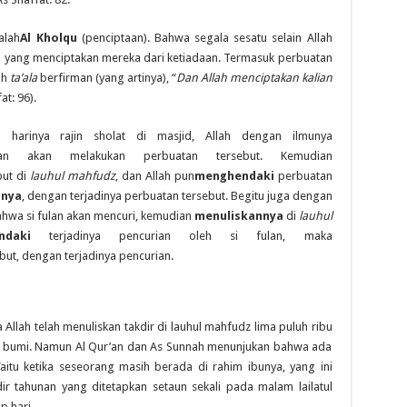
alah
Al Kholqu
(penciptaan). Bahwa segala sesatu selain Allah
lah yang menciptakan mereka dari ketiadaan. Termasuk perbuatan
ah
ta’ala
berfirman (yang artinya), “
Dan Allah menciptakan kalian
at: 96).
p harinya rajin sholat di masjid, Allah dengan ilmunya
akan melakukan perbuatan tersebut. Kemudian
but di
lauhul mahfudz
, dan Allah pun
menghendaki
perbuatan
nnya
, dengan terjadinya perbuatan tersebut. Begitu juga dengan
hwa si fulan akan mencuri, kemudian
menuliskannya
di
lauhul
ndaki
terjadinya pencurian oleh si fulan, maka
but, dengan terjadinya pencurian.
llah telah menuliskan takdir di lauhul mahfudz lima puluh ribu
an bumi. Namun Al Qur’an dan As Sunnah menunjukan bahwa ada
aitu ketika seseorang masih berada di rahim ibunya, yang ini
dir tahunan yang ditetapkan setaun sekali pada malam lailatul
p hari.