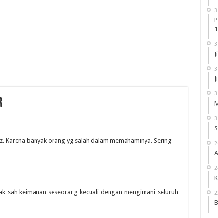
3
P
1
3
J
3
J
3
r
M
3
S
z. Karena banyak orang yg salah dalam memahaminya. Sering
2
A
2
K
dak sah keimanan seseorang kecuali dengan mengimani seluruh
2
B