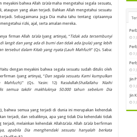
an meyakini bahwa Allah
ta’ala
maha mengetahui segala sesuatu,
di, ataupun yang akan terjadi. Bahkan Allah mengetahui sesuatu
u terjadi. Sebagaimana juga Dia maha tahu tentang ciptaannya
Te
engetahui rizki, ajal, serta amalan mereka.
Perb
ranya firman Allah
ta’ala
(yang artinya), “
Tidak ada tersembunyi
3 
i langit dan yang ada di bumi dan tidak ada (pula) yang lebih
Perb
nkan tersebut dalam Kitab yang nyata (Lauh Mahfuzh
” (Qs. Saba:
3 
Perb
 Yaitu dengan meyakini bahwa segala sesuatu sudah ditulis oleh
3 
rfirman (yang artinya), “
Dan segala sesuatu Kami kumpulkan
Jin 
h Mahfuzh)
.” (Qs. Yasin: 12) Rasulullah
Shallallahu ‘Alaihi
3 
lis semua takdir makhluknya 50.000 tahun sebelum Dia
Jin 
3 
), bahwa semua yang terjadi di dunia ini merupakan kehendak
akan terjadi, dan sebaliknya, apa yang tidak Dia kehendaki tidak
g terjadi, melainkan kehendak Allah
ta’ala
. Allah
ta’ala
berfirman
a, apabila Dia menghendaki sesuatu hanyalah berkata
As Shaffat: 82.