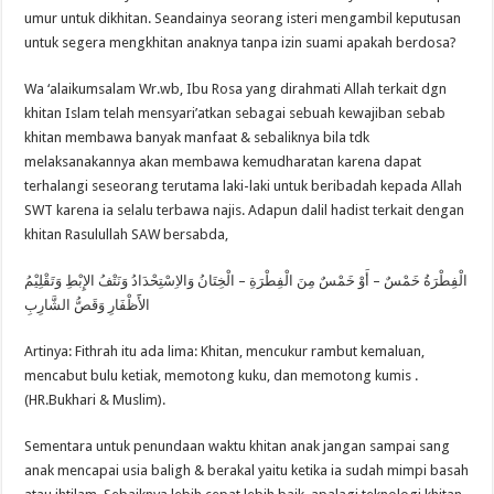
umur untuk dikhitan. Seandainya seorang isteri mengambil keputusan
untuk segera mengkhitan anaknya tanpa izin suami apakah berdosa?
Wa ‘alaikumsalam Wr.wb, Ibu Rosa yang dirahmati Allah terkait dgn
khitan Islam telah mensyari’atkan sebagai sebuah kewajiban sebab
khitan membawa banyak manfaat & sebaliknya bila tdk
melaksanakannya akan membawa kemudharatan karena dapat
terhalangi seseorang terutama laki-laki untuk beribadah kepada Allah
SWT karena ia selalu terbawa najis. Adapun dalil hadist terkait dengan
khitan Rasulullah SAW bersabda,
الْفِطْرَةُ خَمْسٌ – أَوْ خَمْسٌ مِنَ الْفِطْرَةِ – الْخِتَانُ وَالاِسْتِحْدَادُ وَنَتْفُ الإِبْطِ وَتَقْلِيْمُ
الأََظْفَارِ وَقَصُّ الشَّارِبِ
Artinya: Fithrah itu ada lima: Khitan, mencukur rambut kemaluan,
mencabut bulu ketiak, memotong kuku, dan memotong kumis .
(HR.Bukhari & Muslim).
Sementara untuk penundaan waktu khitan anak jangan sampai sang
anak mencapai usia baligh & berakal yaitu ketika ia sudah mimpi basah